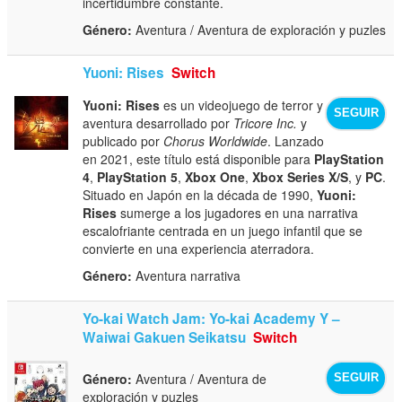
incertidumbre constante.
Género:
Aventura / Aventura de exploración y puzles
Yuoni: Rises
Switch
Yuoni: Rises
es un videojuego de terror y
SEGUIR
aventura desarrollado por
Tricore Inc.
y
publicado por
Chorus Worldwide
. Lanzado
en 2021, este título está disponible para
PlayStation
4
,
PlayStation 5
,
Xbox One
,
Xbox Series X/S
, y
PC
.
Situado en Japón en la década de 1990,
Yuoni:
Rises
sumerge a los jugadores en una narrativa
escalofriante centrada en un juego infantil que se
convierte en una experiencia aterradora.
Género:
Aventura narrativa
Yo-kai Watch Jam: Yo-kai Academy Y –
Waiwai Gakuen Seikatsu
Switch
Género:
Aventura / Aventura de
SEGUIR
exploración y puzles