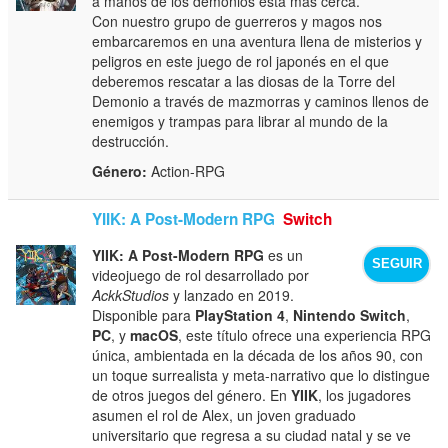
a manos de los demonios está más cerca.
Con nuestro grupo de guerreros y magos nos
embarcaremos en una aventura llena de misterios y
peligros en este juego de rol japonés en el que
deberemos rescatar a las diosas de la Torre del
Demonio a través de mazmorras y caminos llenos de
enemigos y trampas para librar al mundo de la
destrucción.
Género:
Action-RPG
YIIK: A Post-Modern RPG
Switch
YIIK: A Post-Modern RPG
es un
SEGUIR
videojuego de rol desarrollado por
AckkStudios
y lanzado en 2019.
Disponible para
PlayStation 4
,
Nintendo Switch
,
PC
, y
macOS
, este título ofrece una experiencia RPG
única, ambientada en la década de los años 90, con
un toque surrealista y meta-narrativo que lo distingue
de otros juegos del género. En
YIIK
, los jugadores
asumen el rol de Alex, un joven graduado
universitario que regresa a su ciudad natal y se ve