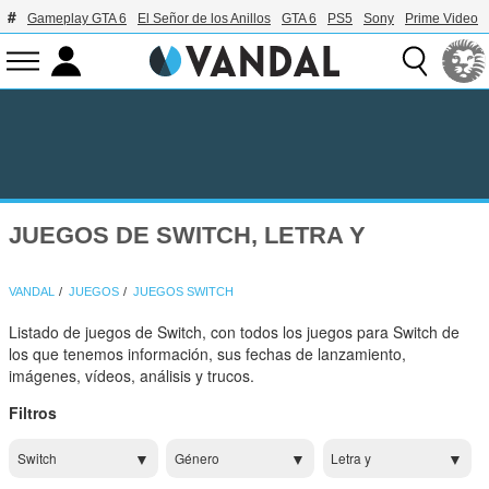
Gameplay GTA 6
El Señor de los Anillos
GTA 6
PS5
Sony
Prime Video
JUEGOS DE SWITCH, LETRA Y
VANDAL
JUEGOS
JUEGOS SWITCH
Listado de juegos de Switch, con todos los juegos para Switch de
los que tenemos información, sus fechas de lanzamiento,
imágenes, vídeos, análisis y trucos.
Filtros
Switch
Género
Letra y