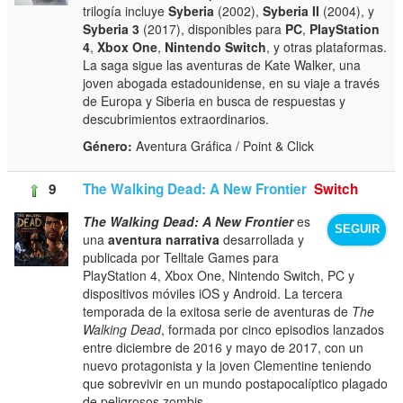
trilogía incluye
Syberia
(2002),
Syberia II
(2004), y
Syberia 3
(2017), disponibles para
PC
,
PlayStation
4
,
Xbox One
,
Nintendo Switch
, y otras plataformas.
La saga sigue las aventuras de Kate Walker, una
joven abogada estadounidense, en su viaje a través
de Europa y Siberia en busca de respuestas y
descubrimientos extraordinarios.
Género:
Aventura Gráfica / Point & Click
9
The Walking Dead: A New Frontier
Switch
The Walking Dead: A New Frontier
es
SEGUIR
una
aventura narrativa
desarrollada y
publicada por Telltale Games para
PlayStation 4, Xbox One, Nintendo Switch, PC y
dispositivos móviles iOS y Android. La tercera
temporada de la exitosa serie de aventuras de
The
Walking Dead
, formada por cinco episodios lanzados
entre diciembre de 2016 y mayo de 2017, con un
nuevo protagonista y la joven Clementine teniendo
que sobrevivir en un mundo postapocalíptico plagado
de peligrosos zombis.