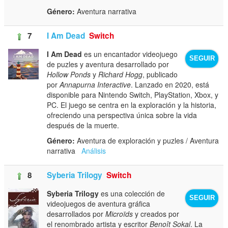
Género:
Aventura narrativa
7
I Am Dead
Switch
I Am Dead
es un encantador videojuego
SEGUIR
de puzles y aventura desarrollado por
Hollow Ponds
y
Richard Hogg
, publicado
por
Annapurna Interactive
. Lanzado en 2020, está
disponible para Nintendo Switch, PlayStation, Xbox, y
PC. El juego se centra en la exploración y la historia,
ofreciendo una perspectiva única sobre la vida
después de la muerte.
Género:
Aventura de exploración y puzles / Aventura
narrativa
Análisis
8
Syberia Trilogy
Switch
Syberia Trilogy
es una colección de
SEGUIR
videojuegos de aventura gráfica
desarrollados por
Microïds
y creados por
el renombrado artista y escritor
Benoît Sokal
. La