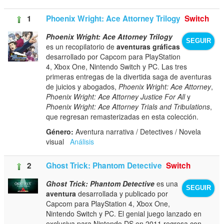
1
Phoenix Wright: Ace Attorney Trilogy
Switch
Phoenix Wright: Ace Attorney Trilogy
SEGUIR
es un recopilatorio de
aventuras gráficas
desarrollado por Capcom para PlayStation
4, Xbox One, Nintendo Switch y PC. Las tres
primeras entregas de la divertida saga de aventuras
de juicios y abogados,
Phoenix Wright: Ace Attorney
,
Phoenix Wright: Ace Attorney Justice For All
y
Phoenix Wright: Ace Attorney Trials and Tribulations
,
que regresan remasterizadas en esta colección.
Género:
Aventura narrativa / Detectives / Novela
visual
Análisis
2
Ghost Trick: Phantom Detective
Switch
Ghost Trick: Phantom Detective
es una
SEGUIR
aventura
desarrollada y publicado por
Capcom para PlayStation 4, Xbox One,
Nintendo Switch y PC. El genial juego lanzado en
exclusiva para Nintendo DS en 2011 regresa con