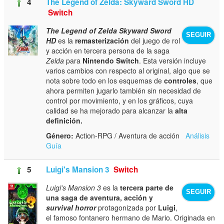
4
The Legend of Zelda: Skyward Sword HD
Switch
The Legend of Zelda Skyward Sword
SEGUIR
HD
es la
remasterización
del juego de rol
y acción en tercera persona de la saga
Zelda
para
Nintendo Switch
. Esta versión incluye
varios cambios con respecto al original, algo que se
nota sobre todo en los esquemas de
controles
, que
ahora permiten jugarlo también sin necesidad de
control por movimiento, y en los gráficos, cuya
calidad se ha mejorado para alcanzar la
alta
definición.
Género:
Action-RPG / Aventura de acción
Análisis
Guía
5
Luigi's Mansion 3
Switch
Luigi's Mansion 3
es la
tercera parte de
SEGUIR
una saga de aventura, acción y
survival horror
protagonizada por
Luigi
,
el famoso fontanero hermano de Mario. Originada en