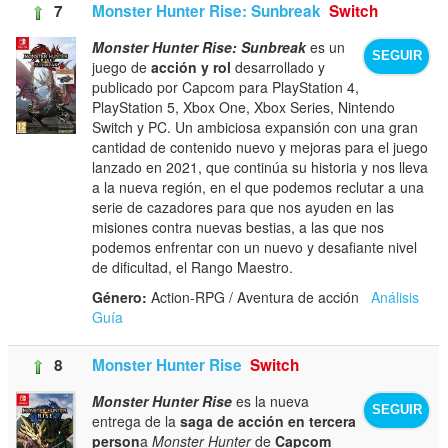
7
Monster Hunter Rise: Sunbreak
Switch
Monster Hunter Rise: Sunbreak
es un
SEGUIR
juego de
acción y rol
desarrollado y
publicado por Capcom para PlayStation 4,
PlayStation 5, Xbox One, Xbox Series, Nintendo
Switch y PC. Un ambiciosa expansión con una gran
cantidad de contenido nuevo y mejoras para el juego
lanzado en 2021, que continúa su historia y nos lleva
a la nueva región, en el que podemos reclutar a una
serie de cazadores para que nos ayuden en las
misiones contra nuevas bestias, a las que nos
podemos enfrentar con un nuevo y desafiante nivel
de dificultad, el Rango Maestro.
Género:
Action-RPG / Aventura de acción
Análisis
Guía
8
Monster Hunter Rise
Switch
Monster Hunter Rise
es la nueva
SEGUIR
entrega de la
saga de acción en tercera
person
a
Monster Hunter
de
Capcom