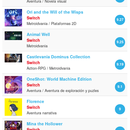
Aventura / Novela visual
Ori and the Will of the Wisps
Switch
9.27
Metroidvania / Plataformas 2D
Animal Well
Switch
9.25
Metroidvania
Castlevania Dominus Collection
Switch
9.19
Action-RPG / Metroidvania
OneShot: World Machine Edition
Switch
9.1
Aventura / Aventura de exploración y puzles
Florence
Switch
9
Aventura narrativa
Mina the Hollower
Switch