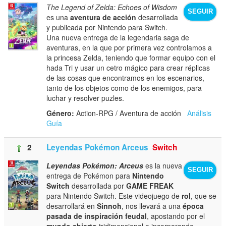
The Legend of Zelda: Echoes of Wisdom
SEGUIR
es una
aventura de acción
desarrollada
y publicada por Nintendo para Switch.
Una nueva entrega de la legendaria saga de
aventuras, en la que por primera vez controlamos a
la princesa Zelda, teniendo que formar equipo con el
hada Tri y usar un cetro mágico para crear réplicas
de las cosas que encontramos en los escenarios,
tanto de los objetos como de los enemigos, para
luchar y resolver puzles.
Género:
Action-RPG / Aventura de acción
Análisis
Guía
2
Leyendas Pokémon Arceus
Switch
Leyendas Pokémon: Arceus
es la nueva
SEGUIR
entrega de Pokémon para
Nintendo
Switch
desarrollada por
GAME FREAK
para Nintendo Switch. Este videojuego de
rol
, que se
desarrollará en
Sinnoh
, nos llevará a una
época
pasada de inspiración feudal
, apostando por el
mundo abierto
tridimensional e incorporando