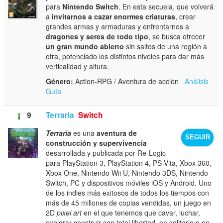
para
Nintendo Switch
. En esta secuela, que volverá
a
invitarnos a cazar enormes criaturas
, crear
grandes armas y armaduras y enfrentarnos a
dragones y seres de todo tipo
, se busca ofrecer
un gran mundo abierto
sin saltos de una región a
otra, potenciado los distintos niveles para dar más
verticalidad y altura.
Género:
Action-RPG / Aventura de acción
Análisis
Guía
9
Terraria
Switch
Terraria
es una
aventura de
SEGUIR
construcción y supervivencia
desarrollada y publicada por Re-Logic
para PlayStation 3, PlayStation 4, PS Vita, Xbox 360,
Xbox One, Nintendo Wii U, Nintendo 3DS, Nintendo
Switch, PC y dispositivos móviles iOS y Android. Uno
de los indies más exitosos de todos los tiempos con
más de 45 millones de copias vendidas, un juego en
2D
pixel art
en el que tenemos que cavar, luchar,
explorar construir con total libertad, en solitario o en