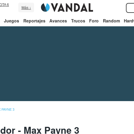
GTA 6
Más ↓
Juegos
Reportajes
Avances
Trucos
Foro
Random
Hard
 PAYNE 3
ador - Max Payne 3