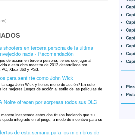
Capí
Capí
tos)
Capí
Capí
NADOS
Capí
Capí
s shooters en tercera persona de la última
envejecido nada - Recomendación
Capí
Capí
gos de acción en tercera persona, tienes que jugar al
vida a esta obra maestra de 2012 desarrollada por
 PC, Xbox 360 y PS3.
os para sentirte como John Wick
 la saga John Wick y tienes mono de acción? En este
Piez
s los mejores juegos de acción al estilo de las películas de
Pist
 Noire ofrecen por sorpresa todos sus DLC
e manera inesperada estos dos títulos haciendo que su
 quede integrado en el juego, a modo de incentivo para su
fertas de esta semana para los miembros de