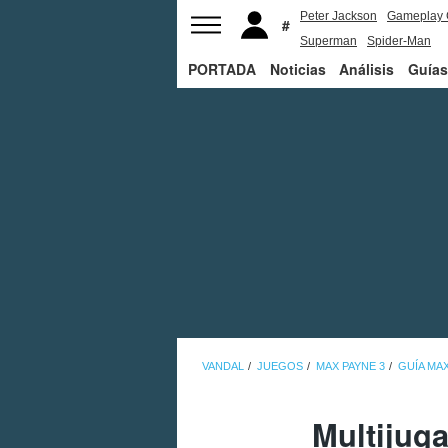
Peter Jackson
Gameplay 
Superman
Spider-Man
PORTADA
Noticias
Análisis
Guías
VANDAL
JUEGOS
MAX PAYNE 3
GUÍA MAX
Multijug