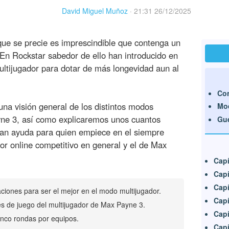
David Miguel Muñoz
·
21:31 26/12/2025
que se precie es imprescindible que contenga un
En Rockstar sabedor de ello han introducido en
tijugador para dotar de más longevidad aun al
Con
na visión general de los distintos modos
Mo
yne 3, así como explicaremos unos cuantos
Gue
ran ayuda para quien empiece en el siempre
r online competitivo en general y el de Max
Capí
Capí
Capí
aciones para ser el mejor en el modo multijugador.
Capí
s de juego del multijugador de Max Payne 3.
Capí
inco rondas por equipos.
Capí