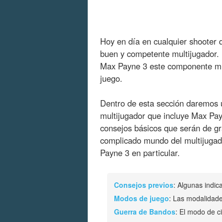
Hoy en día en cualquier shooter 
buen y competente multijugador. 
Max Payne 3 este componente mul
juego.
Dentro de esta sección daremos u
multijugador que incluye Max Pa
consejos básicos que serán de g
complicado mundo del multijugado
Payne 3 en particular.
Consejos previos
: Algunas indic
Modos de juego
: Las modalidade
Guerra de Bandos
: El modo de c