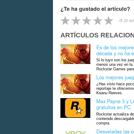
¿Te ha gustado el artículo?
-
/5 (
0
vo
ARTÍCULOS RELACIO
Es de los mejore
década y no ha 
Si lo tuyo son los jue
menos una vez en la 
Rockstar Games para
Los mejores jueg
¿Has visto hace poco
reportaje te ofrecemo
Keanu Reeves.
Max Payne 3 y LA
gratuitos en PC
Rockstar actualiza d
contenido descargable
compra.
Desveladas las o