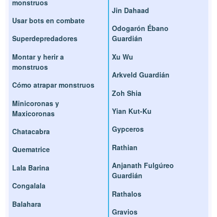
monstruos
Jin Dahaad
Usar bots en combate
Odogarón Ébano
Superdepredadores
Guardián
Montar y herir a
Xu Wu
monstruos
Arkveld Guardián
Cómo atrapar monstruos
Zoh Shia
Minicoronas y
Yian Kut-Ku
Maxicoronas
Gypceros
Chatacabra
Rathian
Quematrice
Anjanath Fulgúreo
Lala Barina
Guardián
Congalala
Rathalos
Balahara
Gravios