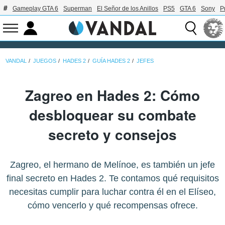
Gameplay GTA 6
Superman
El Señor de los Anillos
PS5
GTA 6
Sony
P
VANDAL
JUEGOS
HADES 2
GUÍA HADES 2
JEFES
Zagreo en Hades 2: Cómo
desbloquear su combate
secreto y consejos
Zagreo, el hermano de Melínoe, es también un jefe
final secreto en Hades 2. Te contamos qué requisitos
necesitas cumplir para luchar contra él en el Elíseo,
cómo vencerlo y qué recompensas ofrece.