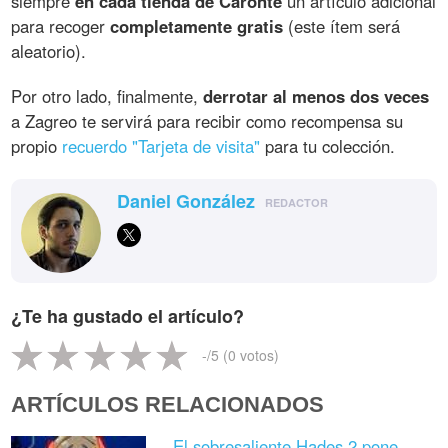
siempre
en cada tienda de Caronte
un artículo adicional
para recoger
completamente gratis
(este ítem será
aleatorio).
Por otro lado, finalmente,
derrotar al menos dos veces
a Zagreo te servirá para recibir como recompensa su
propio
recuerdo "Tarjeta de visita"
para tu colección.
Daniel González
REDACTOR
¿Te ha gustado el artículo?
-
/5 (
0
votos)
ARTÍCULOS RELACIONADOS
El sobresaliente Hades 2 pone