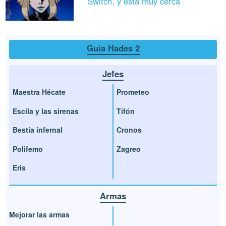
Switch, y está muy cerca
Guía Hades 2
Jefes
Maestra Hécate
Prometeo
Escila y las sirenas
Tifón
Bestia infernal
Cronos
Polifemo
Zagreo
Eris
Armas
Mejorar las armas