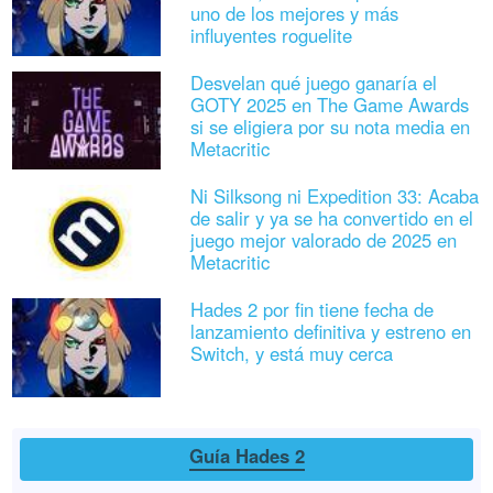
uno de los mejores y más
influyentes roguelite
Desvelan qué juego ganaría el
GOTY 2025 en The Game Awards
si se eligiera por su nota media en
Metacritic
Ni Silksong ni Expedition 33: Acaba
de salir y ya se ha convertido en el
juego mejor valorado de 2025 en
Metacritic
Hades 2 por fin tiene fecha de
lanzamiento definitiva y estreno en
Switch, y está muy cerca
Guía Hades 2