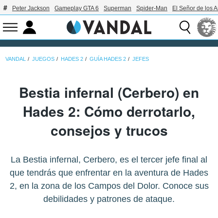
Peter Jackson
Gameplay GTA 6
Superman
Spider-Man
El Señor de los A
VANDAL
JUEGOS
HADES 2
GUÍA HADES 2
JEFES
Bestia infernal (Cerbero) en
Hades 2: Cómo derrotarlo,
consejos y trucos
La Bestia infernal, Cerbero, es el tercer jefe final al
que tendrás que enfrentar en la aventura de Hades
2, en la zona de los Campos del Dolor. Conoce sus
debilidades y patrones de ataque.