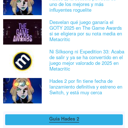
uno de los mejores y más
influyentes roguelite
Desvelan qué juego ganaría el
GOTY 2025 en The Game Awards
si se eligiera por su nota media en
Metacritic
Ni Silksong ni Expedition 33: Acaba
de salir y ya se ha convertido en el
juego mejor valorado de 2025 en
Metacritic
Hades 2 por fin tiene fecha de
lanzamiento definitiva y estreno en
Switch, y está muy cerca
Guía Hades 2