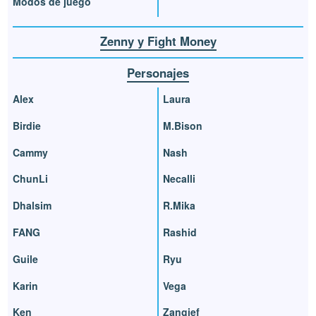
Modos de juego
Zenny y Fight Money
Personajes
Alex
Laura
Birdie
M.Bison
Cammy
Nash
ChunLi
Necalli
Dhalsim
R.Mika
FANG
Rashid
Guile
Ryu
Karin
Vega
Ken
Zangief