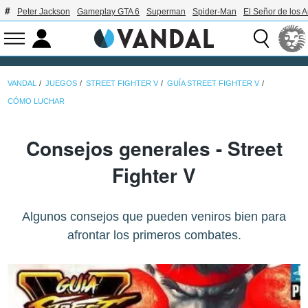
Peter Jackson
Gameplay GTA 6
Superman
Spider-Man
El Señor de los A
VANDAL
JUEGOS
STREET FIGHTER V
GUÍA STREET FIGHTER V
CÓMO LUCHAR
Consejos generales - Street
Fighter V
Algunos consejos que pueden veniros bien para
afrontar los primeros combates.