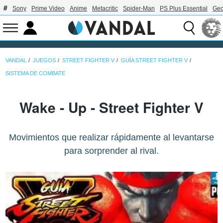
Sony
Prime Video
Anime
Metacritic
Spider-Man
PS Plus Essential
Geo
VANDAL
JUEGOS
STREET FIGHTER V
GUÍA STREET FIGHTER V
SISTEMA DE COMBATE
Wake - Up - Street Fighter V
Movimientos que realizar rápidamente al levantarse
para sorprender al rival.