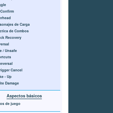
ggle
-Confirm
erhead
sonajes de Carga
ctica de Combos
ck Recovery
ersal
e / Unsafe
rtcuts
eversal
rigger Cancel
e - Up
ite Damage
Aspectos básicos
os de juego