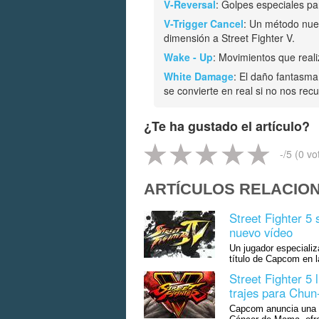
V-Reversal
: Golpes especiales par
V-Trigger Cancel
: Un método nue
dimensión a Street Fighter V.
Wake - Up
: Movimientos que reali
White Damage
: El daño fantasma
se convierte en real si no nos re
¿Te ha gustado el artículo?
-
/5 (
0
vo
ARTÍCULOS RELACIO
Street Fighter 5
nuevo vídeo
Un jugador especiali
título de Capcom en la
Street Fighter 5
trajes para Chun
Capcom anuncia una c