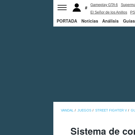
Gameplay GTA 6
Superm
El Señor de los Anillos
PS
PORTADA
Noticias
Análisis
Guías
VANDAL
JUEGOS
STREET FIGHTER V
GU
Sistema de com