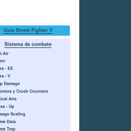
Guía Street Fighter V
Sistema de combate
i-Air
mor
ra - EX
ra - V
ip Damage
nters y Crush Counters
tical Arts
ss - Up
mage Scaling
me Data
me Trap