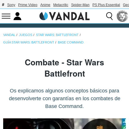
Sony
Prime Video
Anime
Metacritic
Spider-Man
PS Plus Essential
Geo
VANDAL
JUEGOS
STAR WARS: BATTLEFRONT
GUÍA STAR WARS: BATTLEFRONT
BASE COMMAND
Combate - Star Wars
Battlefront
Os explicamos algunos conceptos básicos para
desenvolverte con garantías en los combates de
Base Command.