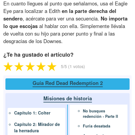
En cuanto llegues al punto que señalamos, usa el Eagle
Eye para localizar a Edith
en la parte derecha del
sendero
, acércate para ver una secuencia.
No importa
lo que escojas
al hablar con ella. Simplemente llévala
de vuelta con su hijo para poner punto y final a las
desgracias de los Downes.
¿Te ha gustado el artículo?
5
/5 (
1
votos)
Guía Red Dead Redemption 2
Misiones de historia
No busques
Capítulo 1: Colter
redención - Parte II
Capítulo 2: Mirador de
Furia desatada
la herradura