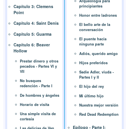
Arqueología para
principiantes
Capítulo 3: Clemens
Point
Honor entre ladrones
Capítulo 4: Saint Denis
El bello arte de la
conversación
Capítulo 5: Guarma
El puente hacia
ninguna parte
Capítulo 6: Beaver
Hollow
Adiós, querido amigo
Prestar dinero y otros
Hijos preferidos
pecados - Partes VI y
VII
Sadie Adler, viuda -
Partes I y II
No busques
redención - Parte I
El hijo del rey
De hombres y ángeles
Mi último hijo
Horario de visita
Nuestra mejor versión
Una simple visita de
Red Dead Redemption
cortesía
Epílogo - Parte I:
Las delicias de Van