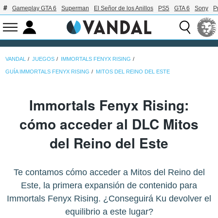
Gameplay GTA 6
Superman
El Señor de los Anillos
PS5
GTA 6
Sony
P
VANDAL
JUEGOS
IMMORTALS FENYX RISING
GUÍA IMMORTALS FENYX RISING
MITOS DEL REINO DEL ESTE
Immortals Fenyx Rising:
cómo acceder al DLC Mitos
del Reino del Este
Te contamos cómo acceder a Mitos del Reino del
Este, la primera expansión de contenido para
Immortals Fenyx Rising. ¿Conseguirá Ku devolver el
equilibrio a este lugar?