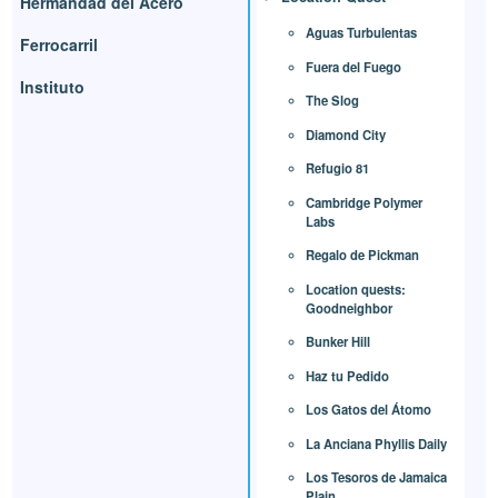
Hermandad del Acero
Aguas Turbulentas
Ferrocarril
Fuera del Fuego
Instituto
The Slog
Diamond City
Refugio 81
Cambridge Polymer
Labs
Regalo de Pickman
Location quests:
Goodneighbor
Bunker Hill
Haz tu Pedido
Los Gatos del Átomo
La Anciana Phyllis Daily
Los Tesoros de Jamaica
Plain