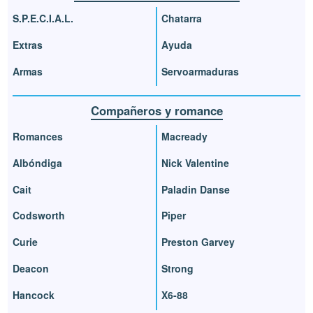
S.P.E.C.I.A.L.
Chatarra
Extras
Ayuda
Armas
Servoarmaduras
Compañeros y romance
Romances
Macready
Albóndiga
Nick Valentine
Cait
Paladin Danse
Codsworth
Piper
Curie
Preston Garvey
Deacon
Strong
Hancock
X6-88