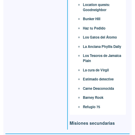
Location quests:
Goodneighbor
Bunker Hill
Haz tu Pedido
Los Gatos del Átomo
La Anciana Phyllis Daily
Los Tesoros de Jamaica
Plain
La cura de Virgil
Estimado detective
Carne Desconocida
Barney Rook
Refugio 75
Misiones secundarias