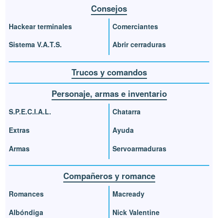
Consejos
Hackear terminales
Comerciantes
Sistema V.A.T.S.
Abrir cerraduras
Trucos y comandos
Personaje, armas e inventario
S.P.E.C.I.A.L.
Chatarra
Extras
Ayuda
Armas
Servoarmaduras
Compañeros y romance
Romances
Macready
Albóndiga
Nick Valentine