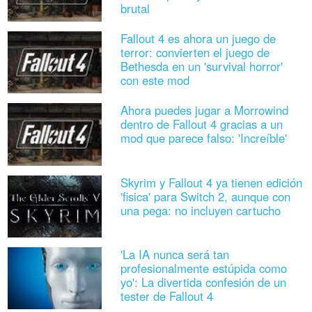
brutal
Fallout 4 es ahora un juego de
terror: convierten el juego de
Bethesda en un 'survival horror'
con este mod
Ahora puedes jugar a Morrowind
dentro de Fallout 4 gracias a un
mod que parece falso: 'Increíble'
Skyrim y Fallout 4 ya tienen edición
'fisica' para Switch 2, aunque con
una pega: no incluyen cartucho
'La IA nunca será tan
profesionalmente estúpida como
yo': La divertida confesión de un
tester de Fallout 4