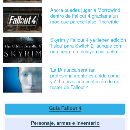
Ahora puedes jugar a Morrowind
dentro de Fallout 4 gracias a un
mod que parece falso: 'Increíble'
Skyrim y Fallout 4 ya tienen edición
'fisica' para Switch 2, aunque con
una pega: no incluyen cartucho
'La IA nunca será tan
profesionalmente estúpida como
yo': La divertida confesión de un
tester de Fallout 4
Guía Fallout 4
Personaje, armas e inventario