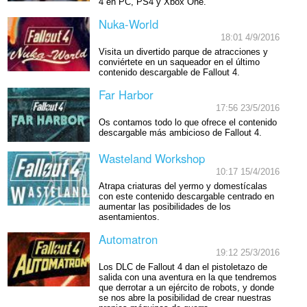
4 en PC, PS4 y Xbox One.
Nuka-World
18:01 4/9/2016
Visita un divertido parque de atracciones y
conviértete en un saqueador en el último
contenido descargable de Fallout 4.
Far Harbor
17:56 23/5/2016
Os contamos todo lo que ofrece el contenido
descargable más ambicioso de Fallout 4.
Wasteland Workshop
10:17 15/4/2016
Atrapa criaturas del yermo y domestícalas
con este contenido descargable centrado en
aumentar las posibilidades de los
asentamientos.
Automatron
19:12 25/3/2016
Los DLC de Fallout 4 dan el pistoletazo de
salida con una aventura en la que tendremos
que derrotar a un ejército de robots, y donde
se nos abre la posibilidad de crear nuestras