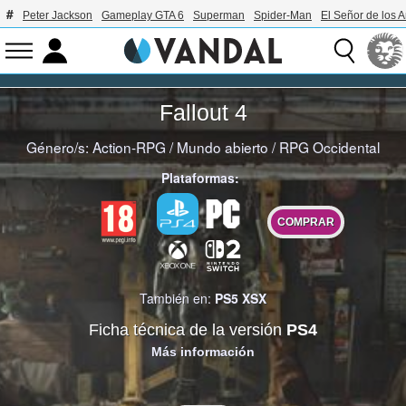
Peter Jackson
Gameplay GTA 6
Superman
Spider-Man
El Señor de los A
Fallout 4
Género/s:
Action-RPG
/
Mundo abierto
/
RPG Occidental
Plataformas:
COMPRAR
También en:
PS5
XSX
Ficha técnica de la versión
PS4
Más información