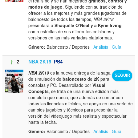
el realismo y se han mejorado
gráficos, control y
modos de juego
. Siguiendo con su tradición de
ofrecer a los mejores y más grandes jugadores de
baloncesto de todos los tiempos,
NBA 2K18
presentará a
Shaquille O’Neal y a Kyrie Irving
como estrellas de sus diferentes ediciones y
versiones en las más variadas plataformas.
Género:
Baloncesto / Deportes
Análisis
Guía
2
NBA 2K19
PS4
NBA 2K19
es la nueva entrega de la saga
SEGUIR
de simulación de
baloncesto
de
2K
para
consolas y PC. Desarrollado por
Visual
Concepts
, se trata de una nueva edición más
completa que nunca, que además de contar con
todas las licencias oficiales, se apoya en una serie de
cambios jugables y técnicos para presentar la
versión del videojuego más realista y espectacular
hasta la fecha.
Género:
Baloncesto / Deportes
Análisis
Guía