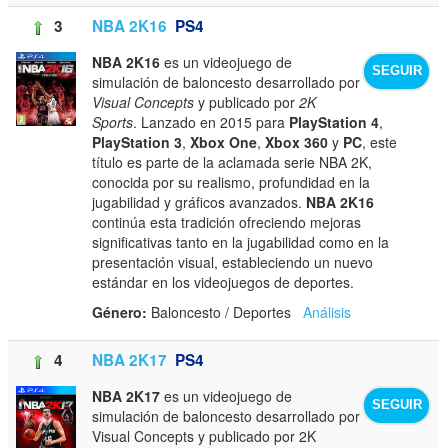
3
NBA 2K16
PS4
NBA 2K16
es un videojuego de
SEGUIR
simulación de baloncesto desarrollado por
Visual Concepts
y publicado por
2K
Sports
. Lanzado en 2015 para
PlayStation 4
,
PlayStation 3
,
Xbox One
,
Xbox 360
y
PC
, este
título es parte de la aclamada serie NBA 2K,
conocida por su realismo, profundidad en la
jugabilidad y gráficos avanzados.
NBA 2K16
continúa esta tradición ofreciendo mejoras
significativas tanto en la jugabilidad como en la
presentación visual, estableciendo un nuevo
estándar en los videojuegos de deportes.
Género:
Baloncesto / Deportes
Análisis
4
NBA 2K17
PS4
NBA 2K17
es un videojuego de
SEGUIR
simulación de baloncesto desarrollado por
Visual Concepts y publicado por 2K