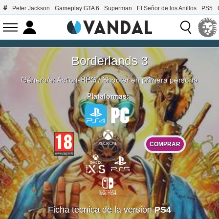
Peter Jackson
Gameplay GTA 6
Superman
El Señor de los Anillos
PS5
Borderlands 3
Género/s:
Action-RPG
/
Shooter en primera persona
Plataformas:
COMPRAR
Ficha técnica de la versión
PS4