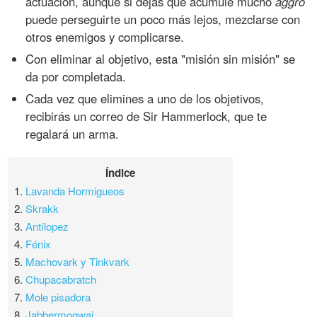
actuación, aunque si dejas que acumule mucho
aggro
puede perseguirte un poco más lejos, mezclarse con
otros enemigos y complicarse.
Con eliminar al objetivo, esta "misión sin misión" se
da por completada.
Cada vez que elimines a uno de los objetivos,
recibirás un correo de Sir Hammerlock, que te
regalará un arma.
Índice
1.
Lavanda Hormigueos
2.
Skrakk
3.
Antílopez
4.
Fénix
5.
Machovark y Tinkvark
6.
Chupacabratch
7.
Mole pisadora
8.
Jabbermogwai