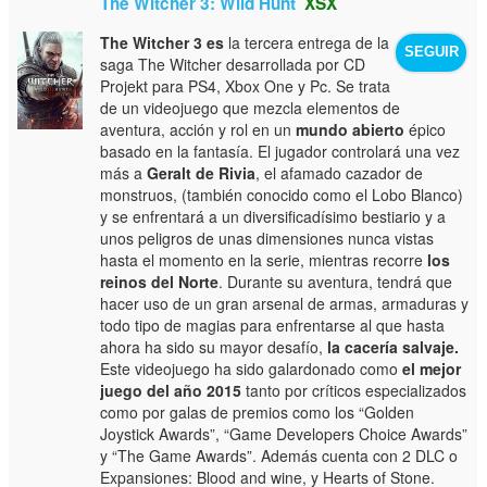
The Witcher 3: Wild Hunt
XSX
The Witcher 3 es
la tercera entrega de la
SEGUIR
saga The Witcher desarrollada por CD
Projekt para PS4, Xbox One y Pc. Se trata
de un videojuego que mezcla elementos de
aventura, acción y rol en un
mundo abierto
épico
basado en la fantasía. El jugador controlará una vez
más a
Geralt de Rivia
, el afamado cazador de
monstruos, (también conocido como el Lobo Blanco)
y se enfrentará a un diversificadísimo bestiario y a
unos peligros de unas dimensiones nunca vistas
hasta el momento en la serie, mientras recorre
los
reinos del Norte
. Durante su aventura, tendrá que
hacer uso de un gran arsenal de armas, armaduras y
todo tipo de magias para enfrentarse al que hasta
ahora ha sido su mayor desafío,
la cacería salvaje.
Este videojuego ha sido galardonado como
el mejor
juego del año 2015
tanto por críticos especializados
como por galas de premios como los “Golden
Joystick Awards”, “Game Developers Choice Awards”
y “The Game Awards”. Además cuenta con 2 DLC o
Expansiones: Blood and wine, y Hearts of Stone.