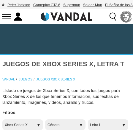
Peter Jackson
Gameplay GTA 6
Superman
Spider-Man
El Señor de los A
JUEGOS DE XBOX SERIES X, LETRA T
VANDAL
JUEGOS
JUEGOS XBOX SERIES X
Listado de juegos de Xbox Series X, con todos los juegos para
Xbox Series X de los que tenemos información, sus fechas de
lanzamiento, imágenes, vídeos, análisis y trucos.
Filtros
Xbox Series X
Género
Letra t