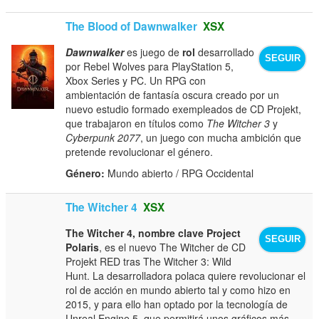
The Blood of Dawnwalker
XSX
Dawnwalker
es juego de
rol
desarrollado
SEGUIR
por Rebel Wolves para PlayStation 5,
Xbox Series y PC. Un RPG con
ambientación de fantasía oscura creado por un
nuevo estudio formado exempleados de CD Projekt,
que trabajaron en títulos como
The Witcher 3
y
Cyberpunk 2077
, un juego con mucha ambición que
pretende revolucionar el género.
Género:
Mundo abierto / RPG Occidental
The Witcher 4
XSX
The Witcher 4, nombre clave Project
SEGUIR
Polaris
, es el nuevo The Witcher de CD
Projekt RED tras The Witcher 3: Wild
Hunt. La desarrolladora polaca quiere revolucionar el
rol de acción en mundo abierto tal y como hizo en
2015, y para ello han optado por la tecnología de
Unreal Engine 5, que permitirá unos gráficos más