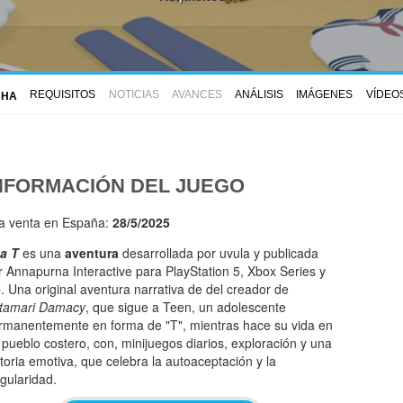
REQUISITOS
NOTICIAS
AVANCES
ANÁLISIS
IMÁGENES
VÍDEO
CHA
NFORMACIÓN DEL JUEGO
la venta en España:
28/5/2025
 a T
es una
aventura
desarrollada por uvula y publicada
r Annapurna Interactive para PlayStation 5, Xbox Series y
. Una original aventura narrativa de del creador de
tamari Damacy
, que sigue a Teen, un adolescente
rmanentemente en forma de "T", mientras hace su vida en
 pueblo costero, con, minijuegos diarios, exploración y una
storia emotiva, que celebra la autoaceptación y la
ngularidad.