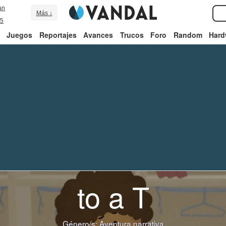
an
Más ↓
5
Juegos
Reportajes
Avances
Trucos
Foro
Random
Hard
to a T
Género/s:
Aventura narrativa