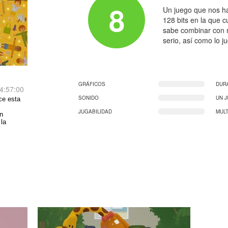
8
Un juego que nos h
128 bits en la que c
sabe combinar con m
serio, así como lo ju
GRÁFICOS
DUR
4:57:00
SONIDO
UN 
ce esta
JUGABILIDAD
MUL
ón
 la