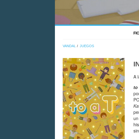
FI
VANDAL
JUEGOS
I
A 
to
po
PC
Ka
pe
un
hi
si