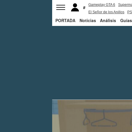
Gameplay GTA 6
Superm
El Señor de los Anillos
PS
PORTADA
Noticias
Análisis
Guías