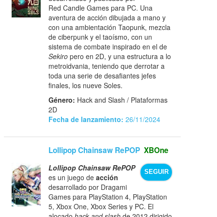
Red Candle Games para PC. Una
aventura de acción dibujada a mano y
con una ambientación Taopunk, mezcla
de ciberpunk y el taoísmo, con un
sistema de combate inspirado en el de
Sekiro
pero en 2D, y una estructura a lo
metroidvania, teniendo que derrotar a
toda una serie de desafiantes jefes
finales, los nueve Soles.
Género:
Hack and Slash / Plataformas
2D
Fecha de lanzamiento:
26/11/2024
Lollipop Chainsaw RePOP
XBOne
Lollipop Chainsaw RePOP
SEGUIR
es un juego de
acción
desarrollado por Dragami
Games para PlayStation 4, PlayStation
5, Xbox One, Xbox Series y PC. El
alocado
hack and slash
de 2012 dirigido