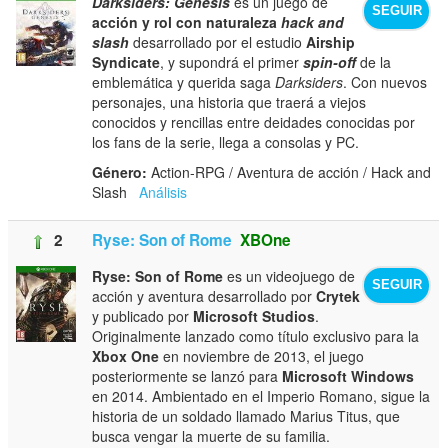
Darksiders: Genesis
es un juego de
SEGUIR
acción y rol con naturaleza
hack and
slash
desarrollado por el estudio
Airship
Syndicate
, y supondrá el primer
spin-off
de la
emblemática y querida saga
Darksiders
. Con nuevos
personajes, una historia que traerá a viejos
conocidos y rencillas entre deidades conocidas por
los fans de la serie, llega a consolas y PC.
Género:
Action-RPG / Aventura de acción / Hack and
Slash
Análisis
2
Ryse: Son of Rome
XBOne
Ryse: Son of Rome
es un videojuego de
SEGUIR
acción y aventura desarrollado por
Crytek
y publicado por
Microsoft Studios
.
Originalmente lanzado como título exclusivo para la
Xbox One
en noviembre de 2013, el juego
posteriormente se lanzó para
Microsoft Windows
en 2014. Ambientado en el Imperio Romano, sigue la
historia de un soldado llamado Marius Titus, que
busca vengar la muerte de su familia.