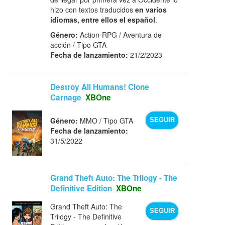
hizo con textos traducidos
en varios
idiomas, entre ellos el español
.
Género:
Action-RPG / Aventura de
acción / Tipo GTA
Fecha de lanzamiento:
21/2/2023
Destroy All Humans! Clone
Carnage
XBOne
Género:
MMO / Tipo GTA
SEGUIR
Fecha de lanzamiento:
31/5/2022
Grand Theft Auto: The Trilogy - The
Definitive Edition
XBOne
Grand Theft Auto: The
SEGUIR
Trilogy - The Definitive