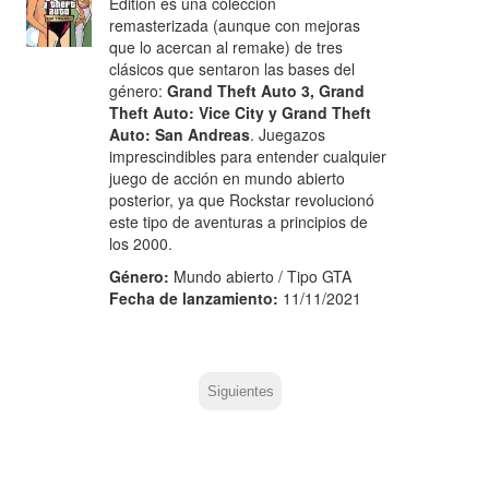
Edition es una colección
remasterizada (aunque con mejoras
que lo acercan al remake) de tres
clásicos que sentaron las bases del
género:
Grand Theft Auto 3, Grand
Theft Auto: Vice City y Grand Theft
Auto: San Andreas
. Juegazos
imprescindibles para entender cualquier
juego de acción en mundo abierto
posterior, ya que Rockstar revolucionó
este tipo de aventuras a principios de
los 2000.
Género:
Mundo abierto / Tipo GTA
Fecha de lanzamiento:
11/11/2021
Siguientes