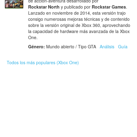
de acción-aventura desarrollado por
Rockstar North
y publicado por
Rockstar Games
.
Lanzado en noviembre de 2014, esta versión trajo
consigo numerosas mejoras técnicas y de contenido
sobre la versión original de Xbox 360, aprovechando
la capacidad de hardware más avanzada de la Xbox
One.
Género:
Mundo abierto / Tipo GTA
Análisis
Guía
Todos los más populares (Xbox One)