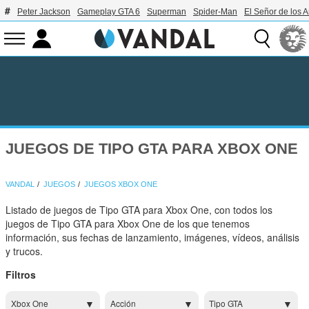
Peter Jackson
Gameplay GTA 6
Superman
Spider-Man
El Señor de los A
JUEGOS DE TIPO GTA PARA XBOX ONE
VANDAL
JUEGOS
JUEGOS XBOX ONE
Listado de juegos de Tipo GTA para Xbox One, con todos los
juegos de Tipo GTA para Xbox One de los que tenemos
información, sus fechas de lanzamiento, imágenes, vídeos, análisis
y trucos.
Filtros
Xbox One
Acción
Tipo GTA