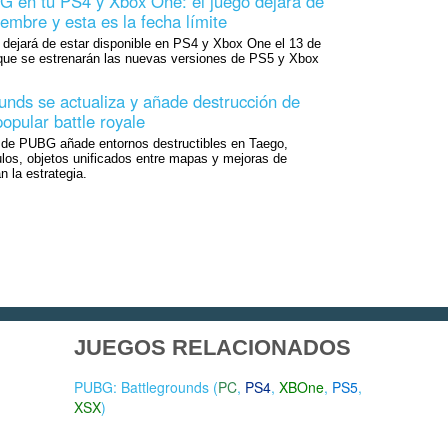
G en tu PS4 y Xbox One: el juego dejará de
embre y esta es la fecha límite
dejará de estar disponible en PS4 y Xbox One el 13 de
 que se estrenarán las nuevas versiones de PS5 y Xbox
nds se actualiza y añade destrucción de
opular battle royale
2 de PUBG añade entornos destructibles en Taego,
los, objetos unificados entre mapas y mejoras de
n la estrategia.
JUEGOS RELACIONADOS
PUBG: Battlegrounds (
PC
,
PS4
,
XBOne
,
PS5
,
XSX
)