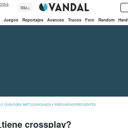
GTA 6
Más ↓
Juegos
Reportajes
Avances
Trucos
Foro
Random
Hard
S
GUÍA PUBG: BATTLEGROUNDS
PREGUNTAS FRECUENTES
tiene crossplay?