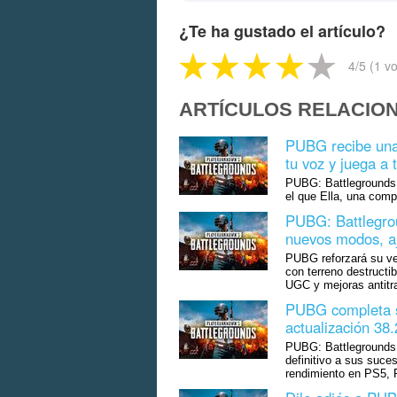
¿Te ha gustado el artículo?
4
/5 (
1
vo
ARTÍCULOS RELACIO
PUBG recibe una
tu voz y juega a
PUBG: Battlegrounds 
el que Ella, una comp
PUBG: Battlegrou
nuevos modos, aj
PUBG reforzará su ve
con terreno destructi
UGC y mejoras antit
PUBG completa s
actualización 38
PUBG: Battlegrounds 
definitivo a sus suce
rendimiento en PS5, 