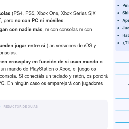
Pin
solas
(PS4, PS5, Xbox One, Xbox Series S|X
Ski
í, pero
no con PC ni móviles
.
Apu
Jue
egan con nadie más
, ni con consolas ni con
Hab
¿Ti
ueden jugar entre sí
(las versiones de iOS y
onsolas.
enen crossplay en función de si usan mando o
s un mando de PlayStation o Xbox, el juego os
onsola. Si conectáis un teclado y ratón, os pondrá
 PC. En ningún caso os emparejará con jugadores
o
REDACTOR DE GUÍAS