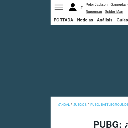
Peter Jackson
Gameplay 
Superman
Spider-Man
PORTADA
Noticias
Análisis
Guías
VANDAL
JUEGOS
PUBG: BATTLEGROUND
PUBG: ¿