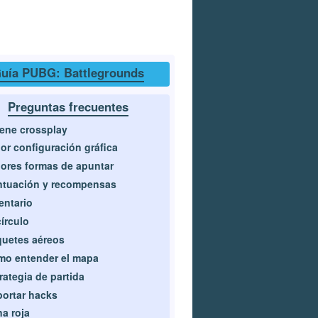
uía PUBG: Battlegrounds
Preguntas frecuentes
ene crossplay
or configuración gráfica
ores formas de apuntar
ntuación y recompensas
entario
círculo
uetes aéreos
o entender el mapa
rategia de partida
ortar hacks
a roja