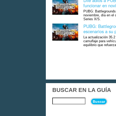
Dile adiós a PUB
funcionar en novi
PUBG: Battlegrounds 
noviembre, día en el
Series X/S.
PUBG: Battlegrou
escenarios a su p
La actualización 35.
camuflaje para vehícu
equilibrio que refuerza
BUSCAR EN LA GUÍA
Buscar