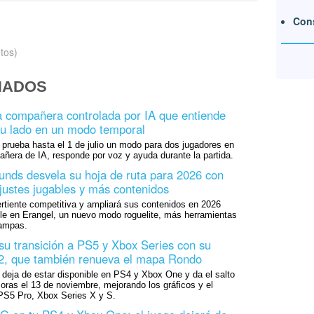
Cons
tos)
NADOS
 compañera controlada por IA que entiende
 tu lado en un modo temporal
prueba hasta el 1 de julio un modo para dos jugadores en
añera de IA, responde por voz y ayuda durante la partida.
nds desvela su hoja de ruta para 2026 con
ustes jugables y más contenidos
rtiente competitiva y ampliará sus contenidos en 2026
ble en Erangel, un nuevo modo roguelite, más herramientas
rampas.
u transición a PS5 y Xbox Series con su
.2, que también renueva el mapa Rondo
deja de estar disponible en PS4 y Xbox One y da el salto
soras el 13 de noviembre, mejorando los gráficos y el
PS5 Pro, Xbox Series X y S.