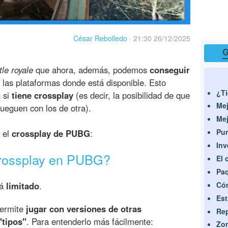
César Rebolledo
·
21:30 26/12/2025
G
tle royale
que ahora, además, podemos
conseguir
s las plataformas donde está disponible. Esto
¿Ti
 si
tiene crossplay
(es decir, la posibilidad de que
Mej
jueguen con los de otra).
Mej
Pu
 el
crossplay de PUBG
:
Inv
crossplay en PUBG?
El 
Paq
tá
limitado
.
Cóm
Est
permite
jugar con versiones de otras
Rep
"tipos"
. Para entenderlo más fácilmente:
Zon