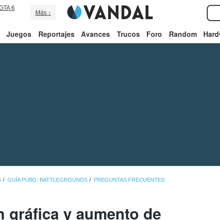
GTA 6
Más ↓
Juegos
Reportajes
Avances
Trucos
Foro
Random
Hard
S
GUÍA PUBG: BATTLEGROUNDS
PREGUNTAS FRECUENTES
n gráfica y aumento de