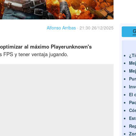
Alfonso Arribas
·
21:30 26/12/2025
G
optimizar al máximo Playerunknown's
 FPS y tener ventaja jugando.
¿Ti
Mej
Mej
Pu
Inv
El 
Paq
Cóm
Est
Rep
Zon