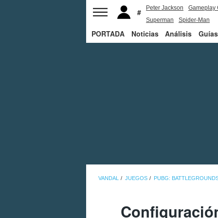
Peter Jackson
Gameplay 
Superman
Spider-Man
PORTADA
Noticias
Análisis
Guías
VANDAL
JUEGOS
PUBG: BATTLEGROUND
Configuració