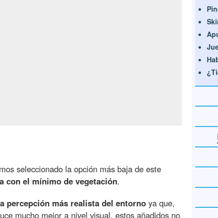
Pin
Ski
Apu
Jue
Hab
¿Ti
os seleccionado la opción más baja de este
a con el mínimo de vegetación
.
a percepción más realista del entorno
ya que,
luce mucho mejor a nivel visual, estos añadidos no