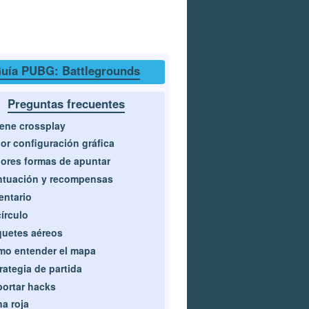
uía PUBG: Battlegrounds
Preguntas frecuentes
ene crossplay
or configuración gráfica
ores formas de apuntar
ntuación y recompensas
entario
círculo
uetes aéreos
o entender el mapa
rategia de partida
ortar hacks
a roja