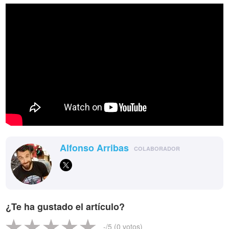
Alfonso Arribas
COLABORADOR
¿Te ha gustado el artículo?
-
/5 (
0
votos)