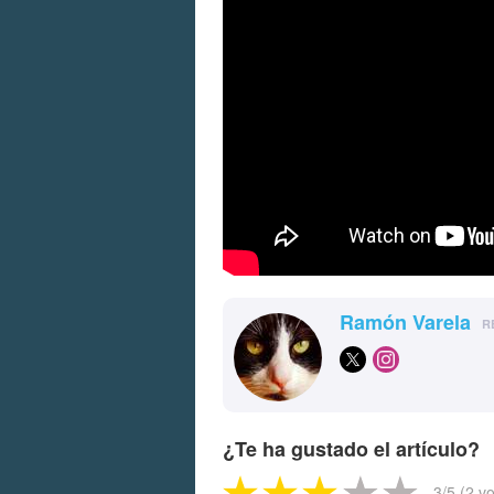
Ramón Varela
R
¿Te ha gustado el artículo?
3
/5 (
2
vo