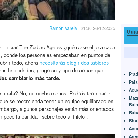
Ramón Varela
·
21:30 26/12/2025
Guía
l iniciar The Zodiac Age es ¿qué clase elijo a cada
II, donde los personajes empezaban en puntos de
cubrir todo, ahora
necesitarás elegir dos tableros
 sus habilidades, progreso y tipo de armas que
Prad
des cambiarlo más tarde.
Pala
Acu
n mala? No, ni mucho menos. Podrás terminar el
Mazm
nque se recomienda tener un equipo equilibrado en
Bal
embargo, algunos personajes están más orientados
Rab
un poco la partida –sobre todo al inicio-.
Bhuj
Acor
Aren