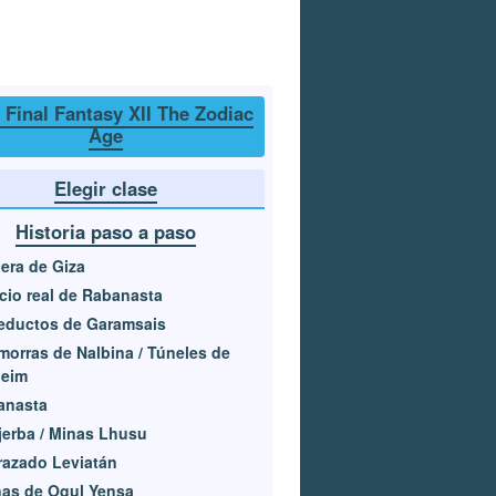
 Final Fantasy XII The Zodiac
Age
Elegir clase
Historia paso a paso
era de Giza
cio real de Rabanasta
eductos de Garamsais
orras de Nalbina / Túneles de
heim
anasta
erba / Minas Lhusu
azado Leviatán
as de Ogul Yensa