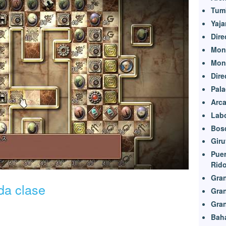
Tumb
Yaja
Dire
Mont
Mon
Dire
Pala
Arca
Labo
Bos
Giru
Puer
Rid
Gran
da clase
Gran
Gran
Baha