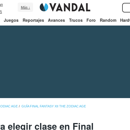
an
Más ↓
5
Juegos
Reportajes
Avances
Trucos
Foro
Random
Hard
 ZODIAC AGE
GUÍA FINAL FANTASY XII THE ZODIAC AGE
 elegir clase en Final