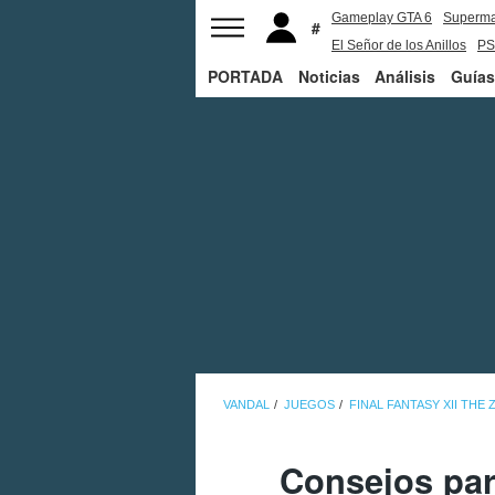
Gameplay GTA 6
Superm
El Señor de los Anillos
PS
PORTADA
Noticias
Análisis
Guías
VANDAL
JUEGOS
FINAL FANTASY XII THE
Consejos para