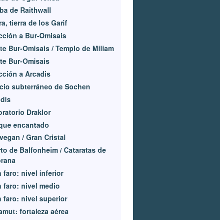
a de Raithwall
ra, tierra de los Garif
cción a Bur-Omisais
e Bur-Omisais / Templo de Miliam
te Bur-Omisais
cción a Arcadis
cio subterráneo de Sochen
dis
ratorio Draklor
que encantado
vegan / Gran Cristal
to de Balfonheim / Cataratas de
orana
 faro: nivel inferior
 faro: nivel medio
 faro: nivel superior
mut: fortaleza aérea