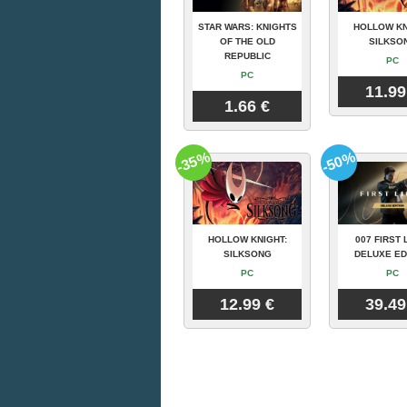
STAR WARS: KNIGHTS
HOLLOW KN
OF THE OLD
SILKSO
REPUBLIC
PC
PC
11.99
1.66 €
-35%
-50%
HOLLOW KNIGHT:
007 FIRST 
SILKSONG
DELUXE ED
PC
PC
12.99 €
39.49