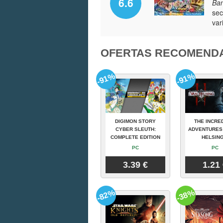
6.6
Ban
sec
var
OFERTAS RECOMEND
-91%
-91%
DIGIMON STORY
THE INCRE
CYBER SLEUTH:
ADVENTURES
COMPLETE EDITION
HELSING
PC
PC
3.39 €
1.21
-82%
-38%