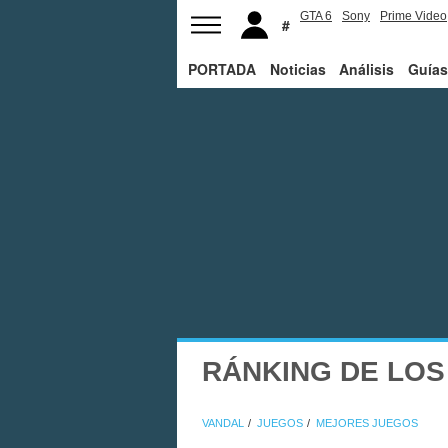
GTA 6
Sony
Prime Video
PORTADA
Noticias
Análisis
Guías
RÁNKING DE LOS
VANDAL
JUEGOS
MEJORES JUEGOS