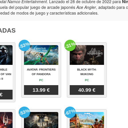
dai Namco Entertainment
. Lanzado el 28 de octubre de 2022 para
Ni
uela del popular juego de arcade japonés
Ace Angler
, adaptado para 
iedad de modos de juego y características adicionales.
ADAS
-53%
-31%
DIBLE
AVATAR: FRONTIERS
BLACK MYTH:
 OF VAN
OF PANDORA
WUKONG
 II
PC
PC
13.99 €
40.99 €
 €
-53%
-67%