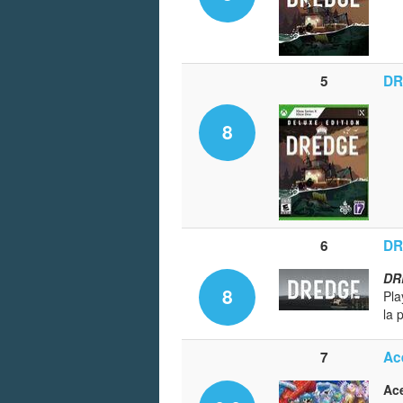
5
DR
8
6
DR
DR
8
Pla
la 
7
Ace
Ace