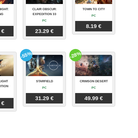
IGHT:
CLAIR OBSCUR:
TOWN TO CITY
NG
EXPEDITION 33
PC
PC
8.19 €
 €
23.29 €
-55%
-28%
LIGHT
STARFIELD
CRIMSON DESERT
ITION
PC
PC
31.29 €
49.99 €
 €