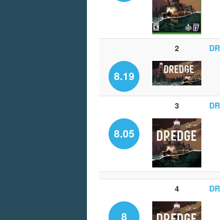
2
DR
8.19
3
DR
8.05
4
DR
8