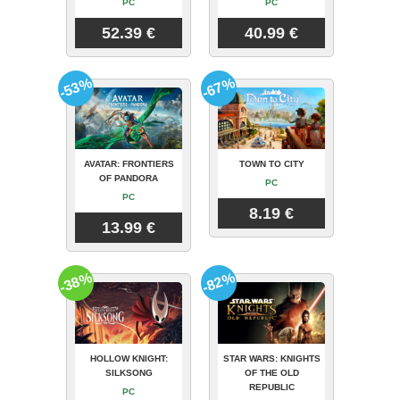
PC
PC
52.39 €
40.99 €
-53%
-67%
AVATAR: FRONTIERS
TOWN TO CITY
OF PANDORA
PC
PC
8.19 €
13.99 €
-38%
-82%
HOLLOW KNIGHT:
STAR WARS: KNIGHTS
SILKSONG
OF THE OLD
REPUBLIC
PC