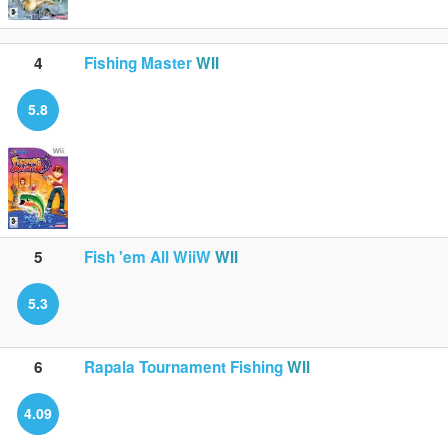
4
Fishing Master
WII
5.8
5
Fish 'em All WiiW
WII
5.3
6
Rapala Tournament Fishing
WII
4.09