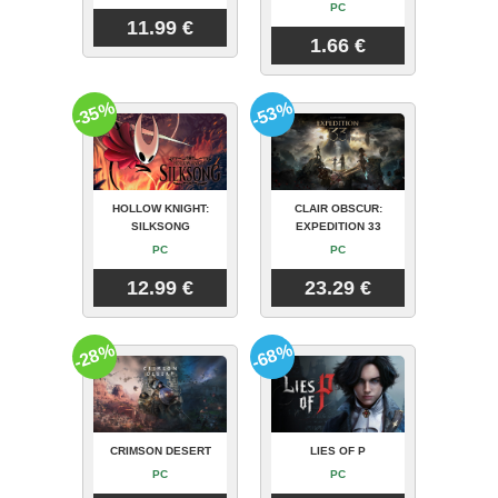
PC
11.99 €
1.66 €
-35%
-53%
HOLLOW KNIGHT:
CLAIR OBSCUR:
SILKSONG
EXPEDITION 33
PC
PC
12.99 €
23.29 €
-28%
-68%
CRIMSON DESERT
LIES OF P
PC
PC