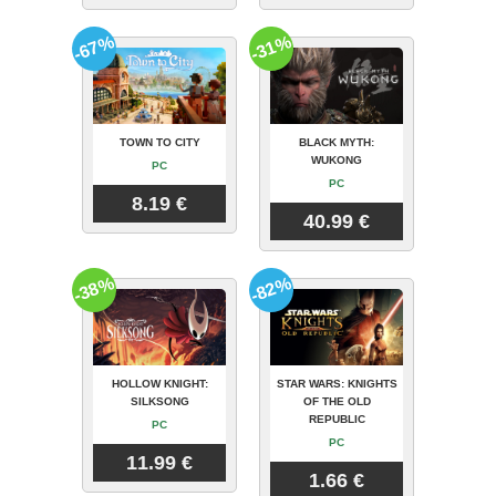
-67%
-31%
TOWN TO CITY
BLACK MYTH:
WUKONG
PC
PC
8.19 €
40.99 €
-38%
-82%
HOLLOW KNIGHT:
STAR WARS: KNIGHTS
SILKSONG
OF THE OLD
REPUBLIC
PC
PC
11.99 €
1.66 €