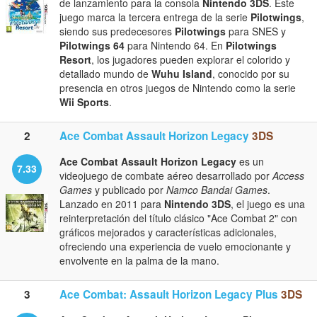
de lanzamiento para la consola
Nintendo 3DS
. Este
juego marca la tercera entrega de la serie
Pilotwings
,
siendo sus predecesores
Pilotwings
para SNES y
Pilotwings 64
para Nintendo 64. En
Pilotwings
Resort
, los jugadores pueden explorar el colorido y
detallado mundo de
Wuhu Island
, conocido por su
presencia en otros juegos de Nintendo como la serie
Wii Sports
.
2
Ace Combat Assault Horizon Legacy
3DS
Ace Combat Assault Horizon Legacy
es un
7.33
videojuego de combate aéreo desarrollado por
Access
Games
y publicado por
Namco Bandai Games
.
Lanzado en 2011 para
Nintendo 3DS
, el juego es una
reinterpretación del título clásico "Ace Combat 2" con
gráficos mejorados y características adicionales,
ofreciendo una experiencia de vuelo emocionante y
envolvente en la palma de la mano.
3
Ace Combat: Assault Horizon Legacy Plus
3DS