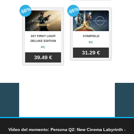
-50%
-55%
007 FIRST LIGHT
STARFIELD
DELUXE EDITION
PC
PC
31.29 €
39.49 €
Vídeo del momento: Persona Q2: New Cinema Labyrinth -