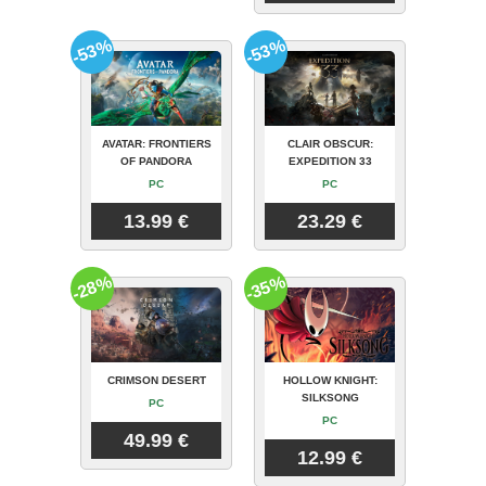
-53%
-53%
AVATAR: FRONTIERS
CLAIR OBSCUR:
OF PANDORA
EXPEDITION 33
PC
PC
13.99 €
23.29 €
-28%
-35%
CRIMSON DESERT
HOLLOW KNIGHT:
SILKSONG
PC
PC
49.99 €
12.99 €