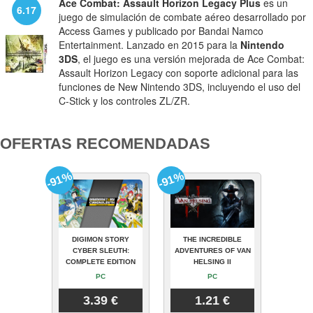
Ace Combat: Assault Horizon Legacy Plus
es un
6.17
juego de simulación de combate aéreo desarrollado por
Access Games y publicado por Bandai Namco
Entertainment. Lanzado en 2015 para la
Nintendo
3DS
, el juego es una versión mejorada de Ace Combat:
Assault Horizon Legacy con soporte adicional para las
funciones de New Nintendo 3DS, incluyendo el uso del
C-Stick y los controles ZL/ZR.
OFERTAS RECOMENDADAS
-91%
-91%
DIGIMON STORY
THE INCREDIBLE
CYBER SLEUTH:
ADVENTURES OF VAN
COMPLETE EDITION
HELSING II
PC
PC
3.39 €
1.21 €