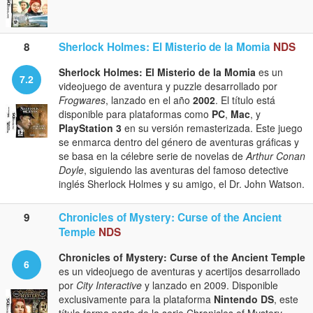
8
Sherlock Holmes: El Misterio de la Momia
NDS
Sherlock Holmes: El Misterio de la Momia
es un
7.2
videojuego de aventura y puzzle desarrollado por
Frogwares
, lanzado en el año
2002
. El título está
disponible para plataformas como
PC
,
Mac
, y
PlayStation 3
en su versión remasterizada. Este juego
se enmarca dentro del género de aventuras gráficas y
se basa en la célebre serie de novelas de
Arthur Conan
Doyle
, siguiendo las aventuras del famoso detective
inglés Sherlock Holmes y su amigo, el Dr. John Watson.
9
Chronicles of Mystery: Curse of the Ancient
Temple
NDS
Chronicles of Mystery: Curse of the Ancient Temple
6
es un videojuego de aventuras y acertijos desarrollado
por
City Interactive
y lanzado en 2009. Disponible
exclusivamente para la plataforma
Nintendo DS
, este