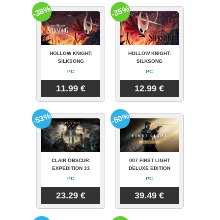
-38%
-35%
HOLLOW KNIGHT:
HOLLOW KNIGHT:
SILKSONG
SILKSONG
PC
PC
11.99 €
12.99 €
-53%
-50%
CLAIR OBSCUR:
007 FIRST LIGHT
EXPEDITION 33
DELUXE EDITION
PC
PC
23.29 €
39.49 €