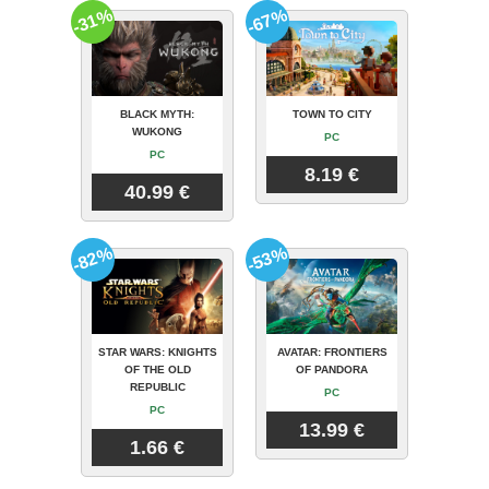
-31%
-67%
BLACK MYTH:
TOWN TO CITY
WUKONG
PC
PC
8.19 €
40.99 €
-82%
-53%
STAR WARS: KNIGHTS
AVATAR: FRONTIERS
OF THE OLD
OF PANDORA
REPUBLIC
PC
PC
13.99 €
1.66 €