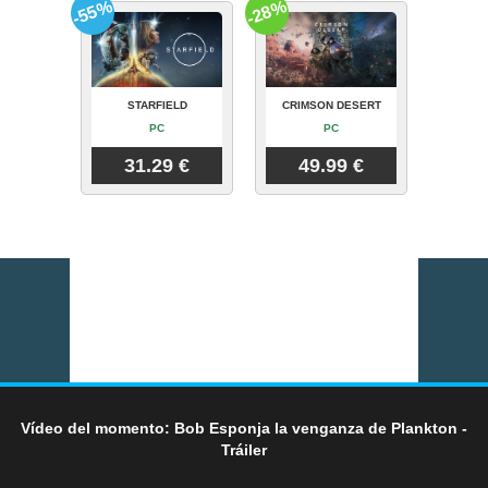
-55%
-28%
STARFIELD
CRIMSON DESERT
PC
PC
31.29 €
49.99 €
Vídeo del momento: Bob Esponja la venganza de Plankton -
Tráiler