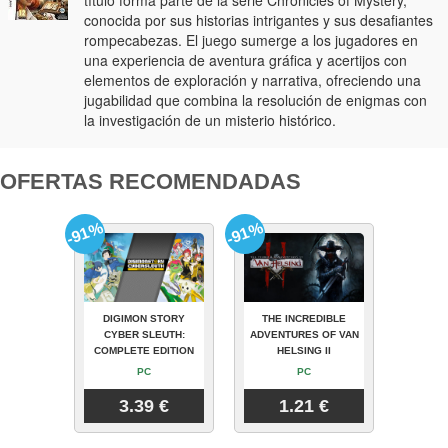
título forma parte de la serie Chronicles of Mystery,
conocida por sus historias intrigantes y sus desafiantes
rompecabezas. El juego sumerge a los jugadores en
una experiencia de aventura gráfica y acertijos con
elementos de exploración y narrativa, ofreciendo una
jugabilidad que combina la resolución de enigmas con
la investigación de un misterio histórico.
OFERTAS RECOMENDADAS
-91%
-91%
DIGIMON STORY
THE INCREDIBLE
CYBER SLEUTH:
ADVENTURES OF VAN
COMPLETE EDITION
HELSING II
PC
PC
3.39 €
1.21 €