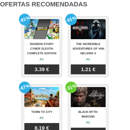
OFERTAS RECOMENDADAS
-91%
-91%
DIGIMON STORY
THE INCREDIBLE
CYBER SLEUTH:
ADVENTURES OF VAN
COMPLETE EDITION
HELSING II
PC
PC
3.39 €
1.21 €
-67%
-31%
TOWN TO CITY
BLACK MYTH:
WUKONG
PC
PC
8.19 €