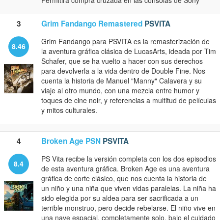
Permitirá compra cruzada en las consolas de Sony
3
Grim Fandango Remastered
PSVITA
Grim Fandango para PSVITA es la remasterización de
8.46
la aventura gráfica clásica de LucasArts, ideada por Tim
Schafer, que se ha vuelto a hacer con sus derechos
para devolverla a la vida dentro de Double Fine. Nos
cuenta la historia de Manuel "Manny" Calavera y su
viaje al otro mundo, con una mezcla entre humor y
toques de cine noir, y referencias a multitud de películas
y mitos culturales.
4
Broken Age PSN
PSVITA
PS Vita recibe la versión completa con los dos episodios
8.4
de esta aventura gráfica. Broken Age es una aventura
gráfica de corte clásico, que nos cuenta la historia de
un niño y una niña que viven vidas paralelas. La niña ha
sido elegida por su aldea para ser sacrificada a un
terrible monstruo, pero decide rebelarse. El niño vive en
una nave espacial, completamente solo, bajo el cuidado