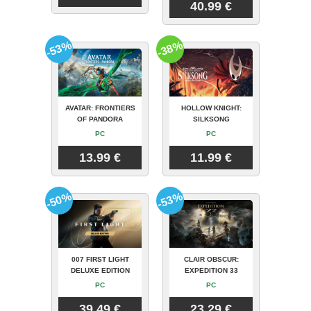
40.99 €
-53%
-38%
AVATAR: FRONTIERS
HOLLOW KNIGHT:
OF PANDORA
SILKSONG
PC
PC
13.99 €
11.99 €
-50%
-53%
007 FIRST LIGHT
CLAIR OBSCUR:
DELUXE EDITION
EXPEDITION 33
PC
PC
39.49 €
23.29 €