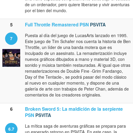
de un ordenador, pero quiere liberarse y vivir aventuras
por el bien del mundo.
5
Full Throttle Remastered PSN
PSVITA
Puesta al día del juego de LucasArts lanzado en 1995.
7
Este juego de Tim Schafer nos cuenta la historia de Ben
Throttle, un líder de una banda motera que es
inculpado de un asesinato. La remasterización incluye
nuevos gráficos dibujados a mano y material 3D, con
sonido y música también restauradas. Al igual que otras
remasterizaciones de Double Fine -Grim Fandango,
Day of the Tentacle-, se podrá pasar del modo clásico
al nuevo en cualquier momento, y dispone de una
galería de arte con trabajos de Peter Chan, además de
comentarios de los creadores originales.
6
Broken Sword 5: La maldición de la serpiente
PSN
PSVITA
La mítica saga de aventuras gráficas se prepara para
6.7
un esperado retorno en PSVITA. En este caso, la