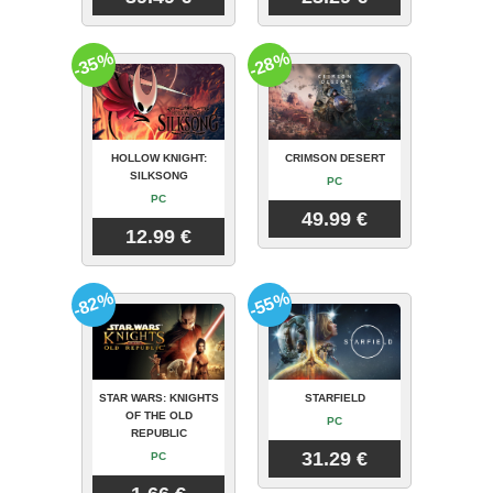
-35%
-28%
HOLLOW KNIGHT:
CRIMSON DESERT
SILKSONG
PC
PC
49.99 €
12.99 €
-82%
-55%
STAR WARS: KNIGHTS
STARFIELD
OF THE OLD
PC
REPUBLIC
31.29 €
PC