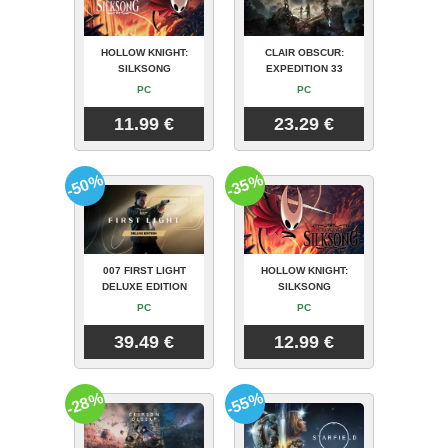
HOLLOW KNIGHT:
CLAIR OBSCUR:
SILKSONG
EXPEDITION 33
PC
PC
11.99 €
23.29 €
-50%
-35%
007 FIRST LIGHT
HOLLOW KNIGHT:
DELUXE EDITION
SILKSONG
PC
PC
39.49 €
12.99 €
-28%
-55%