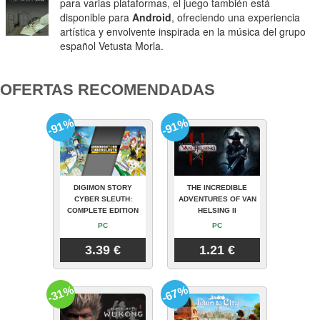
para varias plataformas, el juego también está
disponible para
Android
, ofreciendo una experiencia
artística y envolvente inspirada en la música del grupo
español Vetusta Morla.
OFERTAS RECOMENDADAS
-91%
-91%
DIGIMON STORY
THE INCREDIBLE
CYBER SLEUTH:
ADVENTURES OF VAN
COMPLETE EDITION
HELSING II
PC
PC
3.39 €
1.21 €
-31%
-67%