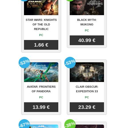
STAR WARS: KNIGHTS
BLACK MYTH:
OF THE OLD
WUKONG
REPUBLIC
PC
PC
40.99 €
1.66 €
-53%
-53%
AVATAR: FRONTIERS
CLAIR OBSCUR:
OF PANDORA
EXPEDITION 33
PC
PC
13.99 €
23.29 €
-67%
-38%