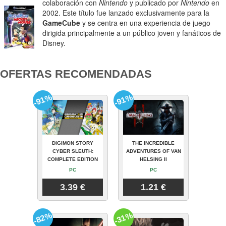
colaboración con
Nintendo
y publicado por
Nintendo
en
2002. Este título fue lanzado exclusivamente para la
GameCube
y se centra en una experiencia de juego
dirigida principalmente a un público joven y fanáticos de
Disney.
OFERTAS RECOMENDADAS
-91%
-91%
DIGIMON STORY
THE INCREDIBLE
CYBER SLEUTH:
ADVENTURES OF VAN
COMPLETE EDITION
HELSING II
PC
PC
3.39 €
1.21 €
-82%
-31%