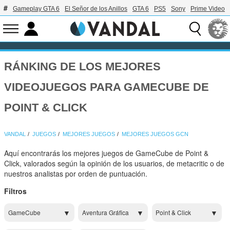
Gameplay GTA 6
El Señor de los Anillos
GTA 6
PS5
Sony
Prime Video
RÁNKING DE LOS MEJORES
VIDEOJUEGOS PARA GAMECUBE DE
POINT & CLICK
VANDAL
JUEGOS
MEJORES JUEGOS
MEJORES JUEGOS GCN
Aquí encontrarás los mejores juegos de GameCube de Point &
Click, valorados según la opinión de los usuarios, de metacritic o de
nuestros analistas por orden de puntuación.
Filtros
GameCube
Aventura Gráfica
Point & Click