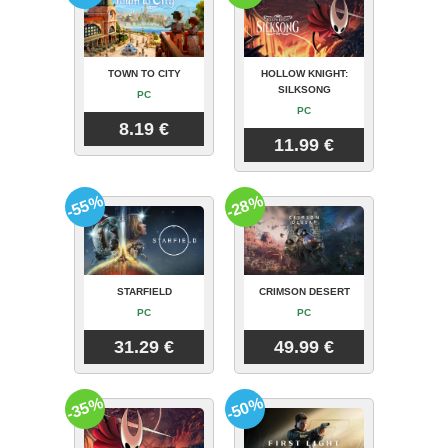
TOWN TO CITY
HOLLOW KNIGHT:
SILKSONG
PC
PC
8.19 €
11.99 €
-55%
-28%
STARFIELD
CRIMSON DESERT
PC
PC
31.29 €
49.99 €
-35%
-50%