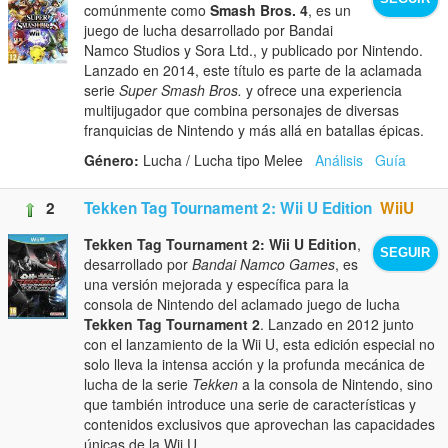
comúnmente como
Smash Bros. 4
, es un
juego de lucha desarrollado por Bandai
Namco Studios y Sora Ltd., y publicado por Nintendo.
Lanzado en 2014, este título es parte de la aclamada
serie
Super Smash Bros.
y ofrece una experiencia
multijugador que combina personajes de diversas
franquicias de Nintendo y más allá en batallas épicas.
Género:
Lucha / Lucha tipo Melee
Análisis
Guía
2
Tekken Tag Tournament 2: Wii U Edition
WiiU
Tekken Tag Tournament 2: Wii U Edition
,
SEGUIR
desarrollado por
Bandai Namco Games
, es
una versión mejorada y específica para la
consola de Nintendo del aclamado juego de lucha
Tekken Tag Tournament 2
. Lanzado en 2012 junto
con el lanzamiento de la Wii U, esta edición especial no
solo lleva la intensa acción y la profunda mecánica de
lucha de la serie
Tekken
a la consola de Nintendo, sino
que también introduce una serie de características y
contenidos exclusivos que aprovechan las capacidades
únicas de la Wii U.