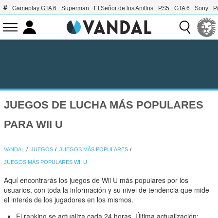
Gameplay GTA 6
Superman
El Señor de los Anillos
PS5
GTA 6
Sony
P
JUEGOS DE LUCHA MÁS POPULARES
PARA WII U
VANDAL
JUEGOS
JUEGOS MÁS POPULARES
JUEGOS MÁS POPULARES WII U
Aquí encontrarás los juegos de Wii U más populares por los
usuarios, con toda la información y su nivel de tendencia que mide
el interés de los jugadores en los mismos.
El ranking se actualiza cada 24 horas. Última actualización: