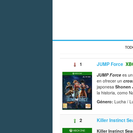
TOD
1
JUMP Force
XB
JUMP Force
es un
en ofrecer un
cros
japonesa
Shonen
la historia, como N
Género:
Lucha / 
2
Killer Instinct S
Killer Instinct Se