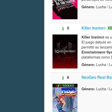
Género:
Lucha / L
5
Killer Instinct
X
Killer Instinct
es u
El juego debutó en
permitió su lanzami
Entertainment Sy
plataformas como
Género:
Lucha / 
6
NeoGeo Real Bou
Género:
Lucha / L