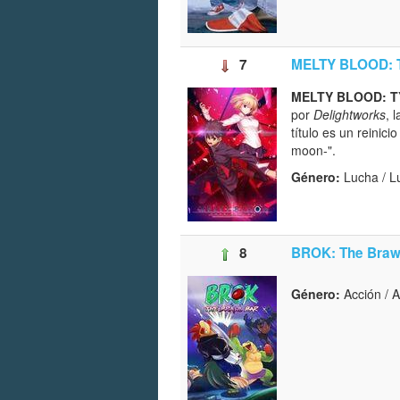
7
MELTY BLOOD: 
MELTY BLOOD: T
por
Delightworks
, 
título es un reinic
moon-".
Género:
Lucha / L
8
BROK: The Braw
Género:
Acción / A