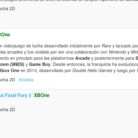
ucha 2D
BOne
n videojuego de lucha desarrollado inicialmente por
Rare
y lanzado po
 las arcades y fue notable por ser una colaboración con
Nintendo
y
Mi
ento en principio para las plataformas
Arcade
y posteriormente para
S
stem (SNES)
y
Game Boy
. Desde entonces, la franquicia ha evolucion
Xbox One
en 2013, desarrollado por
Double Helix Games
y luego por
Lucha 2D
Análisis
t Fatal Fury 2
XBOne
ucha 2D