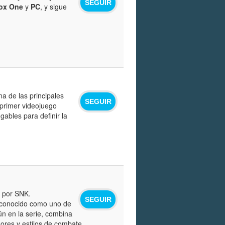
SEGUIR
ox One
y
PC
, y sigue
na de las principales
SEGUIR
 primer videojuego
ables para definir la
o por SNK.
SEGUIR
reconocido como uno de
ún en la serie, combina
ores y estilos de combate.