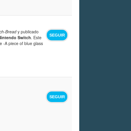
ch-Bread
y publicado
SEGUIR
Nintendo Switch
. Este
e -A piece of blue glass
SEGUIR