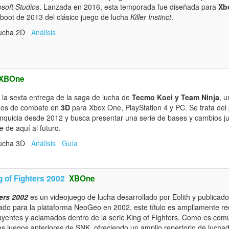
osoft Studios
. Lanzada en 2016, esta temporada fue diseñada para
Xb
eboot de 2013 del clásico juego de lucha
Killer Instinct
.
Lucha 2D
Análisis
XBOne
 la sexta entrega de la saga de lucha de
Tecmo Koei y Team Ninja
, u
egos de combate en
3D
para Xbox One, PlayStation 4 y PC. Se trata del
nquicia desde 2012 y busca presentar una serie de bases y cambios jug
ve
de aquí al futuro.
Lucha 3D
Análisis
Guía
 of Fighters 2002
XBOne
ers 2002
es un videojuego de lucha desarrollado por Eolith y publicad
ado para la plataforma NeoGeo en 2002, este título es ampliamente 
luyentes y aclamados dentro de la serie King of Fighters. Como es com
os juegos anteriores de SNK, ofreciendo un amplio repertorio de luchad