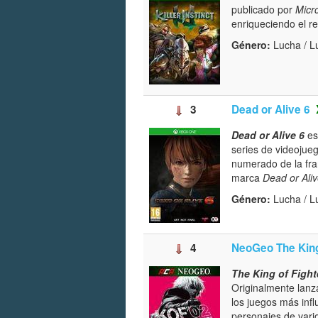
publicado por
Micr
enriqueciendo el r
Género:
Lucha / 
3
Dead or Alive 6
Dead or Alive 6
es
series de videoju
numerado de la fra
marca
Dead or Ali
Género:
Lucha / 
4
NeoGeo The King
The King of Fight
Originalmente lanz
los juegos más inf
personajes de vari