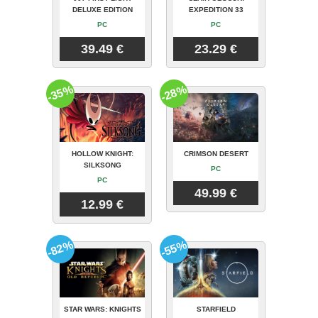
DELUXE EDITION
EXPEDITION 33
PC
PC
39.49 €
23.29 €
-35%
-28%
HOLLOW KNIGHT:
CRIMSON DESERT
SILKSONG
PC
PC
49.99 €
12.99 €
-82%
-55%
STAR WARS: KNIGHTS
STARFIELD