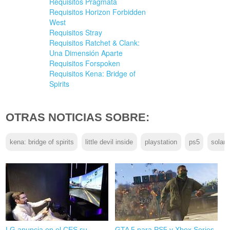
Requisitos Pragmata
Requisitos Horizon Forbidden
West
Requisitos Stray
Requisitos Ratchet & Clank:
Una Dimensión Aparte
Requisitos Forspoken
Requisitos Kena: Bridge of
Spirits
OTRAS NOTICIAS SOBRE:
kena: bridge of spirits
little devil inside
playstation
ps5
solar 
LG anuncia en el CES su
GTA 5 para PS5 y Xbox Series