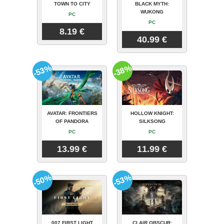
TOWN TO CITY
BLACK MYTH:
WUKONG
PC
PC
8.19 €
40.99 €
-53%
-38%
AVATAR: FRONTIERS
HOLLOW KNIGHT:
OF PANDORA
SILKSONG
PC
PC
13.99 €
11.99 €
-50%
-53%
007 FIRST LIGHT
CLAIR OBSCUR: