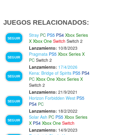
JUEGOS RELACIONADOS:
Stray
PC
PS5
PS4
Xbox Series
SEGUIR
X
Xbox One
Switch
Switch 2
Lanzamiento:
10/8/2023
Pragmata
PS5
Xbox Series X
SEGUIR
PC
Switch 2
Lanzamiento:
17/4/2026
Kena: Bridge of Spirits
PS5
PS4
SEGUIR
PC
Xbox One
Xbox Series X
Switch 2
Lanzamiento:
21/9/2021
Horizon Forbidden West
PS5
SEGUIR
PS4
PC
Lanzamiento:
18/2/2022
Solar Ash
PC
PS5
Xbox Series
SEGUIR
X
PS4
Xbox One
Switch
Lanzamiento:
14/9/2023