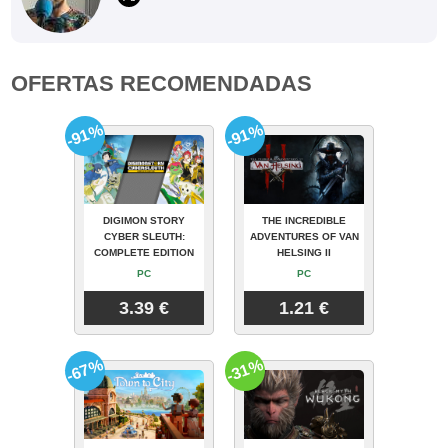
OFERTAS RECOMENDADAS
-91%
-91%
DIGIMON STORY
THE INCREDIBLE
CYBER SLEUTH:
ADVENTURES OF VAN
COMPLETE EDITION
HELSING II
PC
PC
3.39 €
1.21 €
-67%
-31%