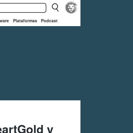
ware
Plataformas
Podcast
artGold y