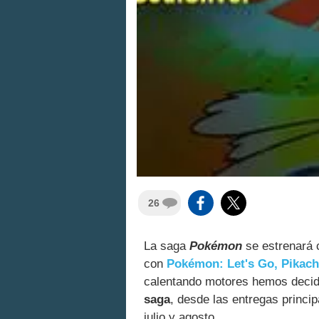
26
La saga
Pokémon
se estrenará 
con
Pokémon: Let's Go, Pikachu
calentando motores hemos deci
saga
, desde las entregas princi
julio y agosto.