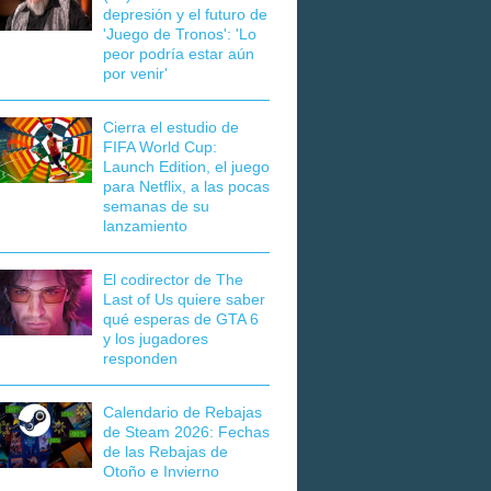
depresión y el futuro de
'Juego de Tronos': 'Lo
peor podría estar aún
por venir'
Cierra el estudio de
FIFA World Cup:
Launch Edition, el juego
para Netflix, a las pocas
semanas de su
lanzamiento
El codirector de The
Last of Us quiere saber
qué esperas de GTA 6
y los jugadores
responden
Calendario de Rebajas
de Steam 2026: Fechas
de las Rebajas de
Otoño e Invierno