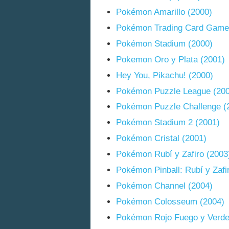
Pokémon Amarillo (2000)
Pokémon Trading Card Game
Pokémon Stadium (2000)
Pokemon Oro y Plata (2001)
Hey You, Pikachu! (2000)
Pokémon Puzzle League (200
Pokémon Puzzle Challenge (
Pokémon Stadium 2 (2001)
Pokémon Cristal (2001)
Pokémon Rubí y Zafiro (2003
Pokémon Pinball: Rubí y Zafi
Pokémon Channel (2004)
Pokémon Colosseum (2004)
Pokémon Rojo Fuego y Verde