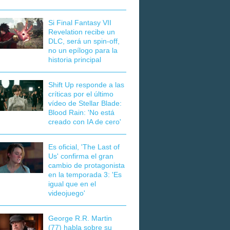
Si Final Fantasy VII
Revelation recibe un
DLC, será un spin-off,
no un epílogo para la
historia principal
Shift Up responde a las
críticas por el último
vídeo de Stellar Blade:
Blood Rain: 'No está
creado con IA de cero'
Es oficial, 'The Last of
Us' confirma el gran
cambio de protagonista
en la temporada 3: 'Es
igual que en el
videojuego'
George R.R. Martin
(77) habla sobre su