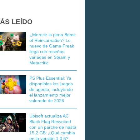
ÁS LEÍDO
¿Merece la pena Beast
of Reincarnation? Lo
nuevo de Game Freak
llega con reseñas
variadas en Steam y
Metacritic
PS Plus Essential: Ya
disponibles los juegos
de agosto, incluyendo
el lanzamiento mejor
valorado de 2026
Ubisoft actualiza AC
Black Flag Resynced
con un parche de hasta
15,2 GB: ¿Qué cambia
en la versión 1.0.6?