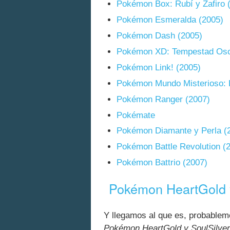
Pokémon Box: Rubí y Zafiro 
Pokémon Esmeralda (2005)
Pokémon Dash (2005)
Pokémon XD: Tempestad Osc
Pokémon Link! (2005)
Pokémon Mundo Misterioso: E
Pokémon Ranger (2007)
Pokémate
Pokémon Diamante y Perla (
Pokémon Battle Revolution (
Pokémon Battrio (2007)
Pokémon HeartGold y
Y llegamos al que es, probablem
Pokémon HeartGold y SoulSilver