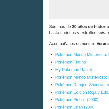
Son más de
20 años de historia
hasta curiosos y extraños
spin-o
Acompáñanos en nuestro
Veran
Pokémon Mundo Misterioso: E
Pokémon Platino
My Pokémon Ranch
Pokémon Mundo Misterioso: E
Pokémon Ranger: Shadows of
Pokémon Edición Roja y Edic
Pokémon Pinball (2000)
Pokémon Snap (2000)