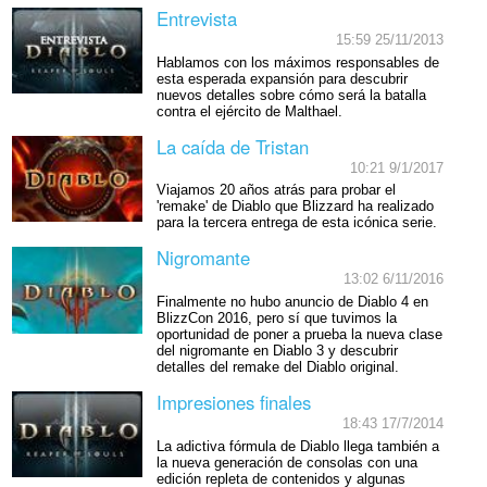
Entrevista
15:59 25/11/2013
Hablamos con los máximos responsables de
esta esperada expansión para descubrir
nuevos detalles sobre cómo será la batalla
contra el ejército de Malthael.
La caída de Tristan
10:21 9/1/2017
Viajamos 20 años atrás para probar el
'remake' de Diablo que Blizzard ha realizado
para la tercera entrega de esta icónica serie.
Nigromante
13:02 6/11/2016
Finalmente no hubo anuncio de Diablo 4 en
BlizzCon 2016, pero sí que tuvimos la
oportunidad de poner a prueba la nueva clase
del nigromante en Diablo 3 y descubrir
detalles del remake del Diablo original.
Impresiones finales
18:43 17/7/2014
La adictiva fórmula de Diablo llega también a
la nueva generación de consolas con una
edición repleta de contenidos y algunas