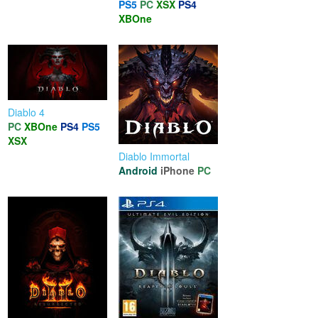
PS5
PC
XSX
PS4
XBOne
Diablo 4
PC
XBOne
PS4
PS5
XSX
Diablo Immortal
Android
iPhone
PC