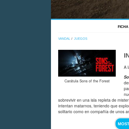
FICHA
VANDAL
JUEGOS
I
A 
So
Carátula Sons of the Forest
de
pa
nu
sobrevivir en una isla repleta de miste
intentan matarnos, teniendo que explor
solitario como en compañía de unos a
MOST