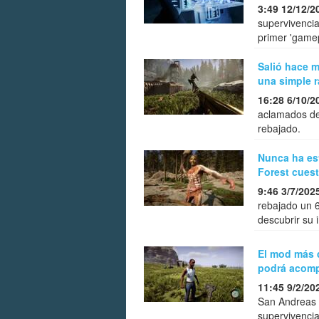
3:49 12/12/2
supervivenci
primer 'game
Salió hace m
una simple 
16:28 6/10/2
aclamados de
rebajado.
Nunca ha est
Forest cues
9:46 3/7/202
rebajado un 6
descubrir su i
El mod más d
podrá acomp
11:45 9/2/20
San Andreas t
supervivencia