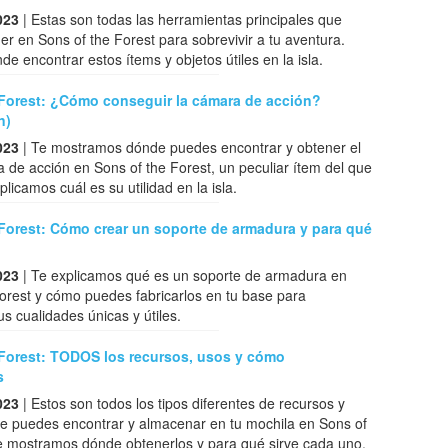
023
| Estas son todas las herramientas principales que
r en Sons of the Forest para sobrevivir a tu aventura.
e encontrar estos ítems y objetos útiles en la isla.
 Forest: ¿Cómo conseguir la cámara de acción?
n)
023
| Te mostramos dónde puedes encontrar y obtener el
 de acción en Sons of the Forest, un peculiar ítem del que
licamos cuál es su utilidad en la isla.
Forest: Cómo crear un soporte de armadura y para qué
023
| Te explicamos qué es un soporte de armadura en
orest y cómo puedes fabricarlos en tu base para
s cualidades únicas y útiles.
 Forest: TODOS los recursos, usos y cómo
s
023
| Estos son todos los tipos diferentes de recursos y
ue puedes encontrar y almacenar en tu mochila en Sons of
Te mostramos dónde obtenerlos y para qué sirve cada uno.