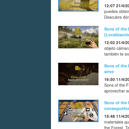
12:07 21/4/2
puedes obtene
Descubre dónd
Sons of the
(Localizació
12:02 21/4/2
objeto cámara
también te exp
Sons of the 
sirve
16:50 11/4/2
Sons of the F
aprovechar su
Sons of the
conseguirlo
15:48 11/4/2
materiales q
the Forest. 