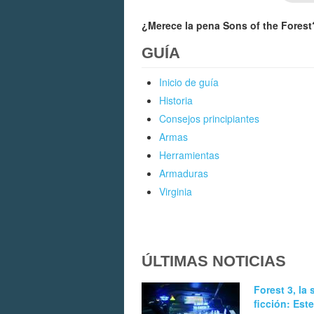
¿Merece la pena Sons of the Fores
GUÍA
Inicio de guía
Historia
Consejos principiantes
Armas
Herramientas
Armaduras
Virginia
ÚLTIMAS NOTICIAS
Forest 3, la
ficción: Este