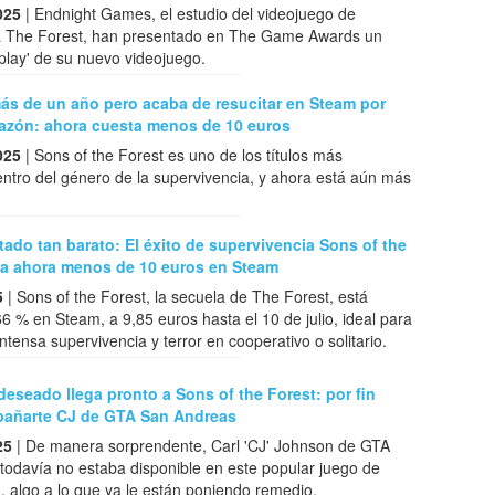
025
| Endnight Games, el estudio del videojuego de
a The Forest, han presentado en The Game Awards un
play' de su nuevo videojuego.
ás de un año pero acaba de resucitar en Steam por
razón: ahora cuesta menos de 10 euros
025
| Sons of the Forest es uno de los títulos más
ntro del género de la supervivencia, y ahora está aún más
ado tan barato: El éxito de supervivencia Sons of the
ta ahora menos de 10 euros en Steam
5
| Sons of the Forest, la secuela de The Forest, está
6 % en Steam, a 9,85 euros hasta el 10 de julio, ideal para
ntensa supervivencia y terror en cooperativo o solitario.
eseado llega pronto a Sons of the Forest: por fin
añarte CJ de GTA San Andreas
25
| De manera sorprendente, Carl 'CJ' Johnson de GTA
odavía no estaba disponible en este popular juego de
, algo a lo que ya le están poniendo remedio.