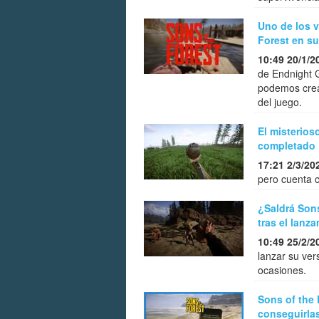
Uno de los v
Forest en su
10:49 20/1/2
de Endnight 
podemos crear
del juego.
El misterios
completado
17:21 2/3/20
pero cuenta c
¿Saldrá Son
tras el lanz
10:49 25/2/2
lanzar su ver
ocasiones.
Sons of the 
conseguirla