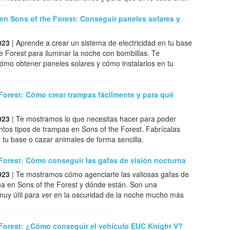
 en Sons of the Forest: Conseguir paneles solares y
023
| Aprende a crear un sistema de electricidad en tu base
e Forest para iluminar la noche con bombillas. Te
mo obtener paneles solares y cómo instalarlos en tu
Forest: Cómo crear trampas fácilmente y para qué
023
| Te mostramos lo que necesitas hacer para poder
tintos tipos de trampas en Sons of the Forest. Fabrícalas
 tu base o cazar animales de forma sencilla.
Forest: Cómo conseguir las gafas de visión nocturna
023
| Te mostramos cómo agenciarte las valiosas gafas de
na en Sons of the Forest y dónde están. Son una
muy útil para ver en la oscuridad de la noche mucho más
 Forest: ¿Cómo conseguir el vehículo EUC Knight V?