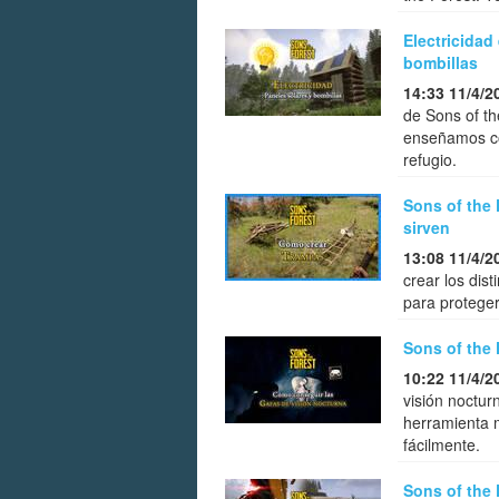
Electricidad
bombillas
14:33 11/4/2
de Sons of th
enseñamos có
refugio.
Sons of the 
sirven
13:08 11/4/2
crear los dis
para proteger
Sons of the 
10:22 11/4/2
visión noctur
herramienta 
fácilmente.
Sons of the