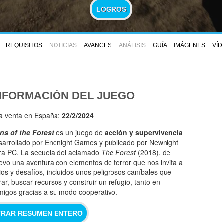
LOGROS
REQUISITOS
NOTICIAS
AVANCES
ANÁLISIS
GUÍA
IMÁGENES
VÍ
NFORMACIÓN DEL JUEGO
la venta en España:
22/2/2024
ns of the Forest
es un juego de
acción y supervivencia
sarrollado por Endnight Games y publicado por Newnight
ra PC. La secuela del aclamado
The Forest
(2018), de
evo una aventura con elementos de terror que nos invita a
rios y desafíos, incluidos unos peligrosos caníbales que
ar, buscar recursos y construir un refugio, tanto en
migos gracias a su modo cooperativo.
RAR RESUMEN ENTERO