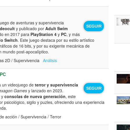
uego de aventuras y supervivencia
SEGUIR
ideocult
y publicado por
Adult Swim
ado en 2017 para
PlayStation 4
y
PC
, y más
do Switch
. Este juego destaca por su estilo artístico
ráficos de 16 bits, y por su exigente mecánica de
n mundo post-apocalíptico.
as 2D / Supervivencia
Análisis
PC
 un videojuego de
terror y supervivencia
SEGUIR
exagon Games
y lanzado en 2023.
y
consolas de nueva generación
, este
or psicológico, sigilo y puzles, ofreciendo una experiencia
nda.
e acción / Supervivencia / Terror