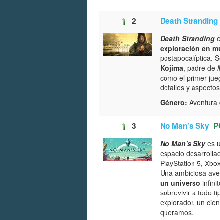
2
Death Stranding 
Death Stranding
e
exploración en m
postapocalíptica. 
Kojima
, padre de
como el primer jue
detalles y aspectos
Género:
Aventura 
3
No Man's Sky
P
No Man's Sky
es u
espacio desarrolla
PlayStation 5, Xbo
Una ambiciosa aven
un universo
infini
sobrevivir a todo t
explorador, un cie
queramos.