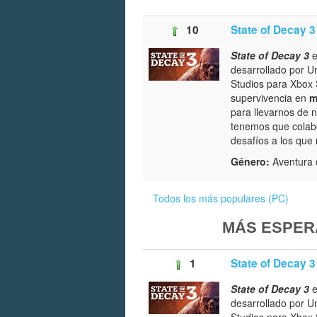
10
State of Decay 3
State of Decay 3
e
desarrollado por 
Studios para Xbox 
supervivencia en
m
para llevarnos de 
tenemos que colabo
desafíos a los que
Género:
Aventura d
Todos los más populares (PC)
MÁS ESPER
1
State of Decay 3
State of Decay 3
e
desarrollado por 
Studios para Xbox 