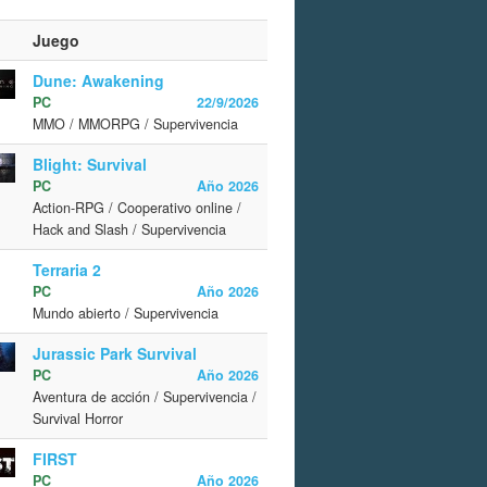
Juego
Dune: Awakening
PC
22/9/2026
MMO / MMORPG / Supervivencia
Blight: Survival
PC
Año 2026
Action-RPG / Cooperativo online /
Hack and Slash / Supervivencia
Terraria 2
PC
Año 2026
Mundo abierto / Supervivencia
Jurassic Park Survival
PC
Año 2026
Aventura de acción / Supervivencia /
Survival Horror
FIRST
PC
Año 2026