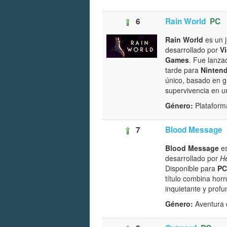
6
Rain World
PC
Rain World
es un j
desarrollado por
V
Games
. Fue lanz
tarde para
Ninten
único, basado en g
supervivencia en u
Género:
Plataform
7
Blood Message
Blood Message
es
desarrollado por
H
Disponible para
PC
título combina horr
inquietante y profu
Género:
Aventura d