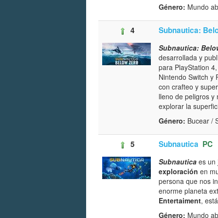
Género:
Mundo abi
4
Subnautica: Bel
Subnautica: Belo
desarrollada y pub
para PlayStation 4,
Nintendo Switch y 
con crafteo y supe
lleno de peligros y
explorar la superfi
Género:
Bucear / 
5
Subnautica
PC
Subnautica
es un 
exploración
en mun
persona que nos in
enorme planeta ext
Entertaiment
, est
Género:
Mundo abie