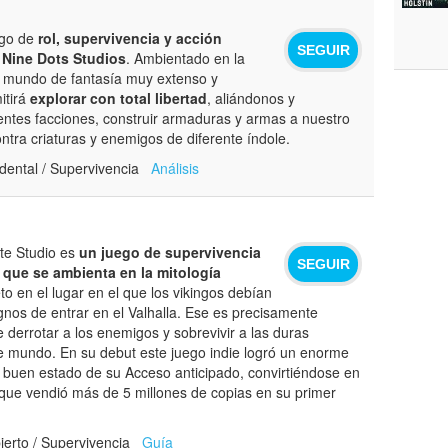
ego de
rol, supervivencia y acción
SEGUIR
e
Nine Dots Studios
. Ambientado en la
n mundo de fantasía muy extenso y
itirá
explorar con total libertad
, aliándonos y
entes facciones, construir armaduras y armas a nuestro
ntra criaturas y enemigos de diferente índole.
ental / Supervivencia
Análisis
te Studio es
un juego de supervivencia
SEGUIR
que se ambienta en la mitología
to en el lugar en el que los vikingos debían
gnos de entrar en el Valhalla. Ese es precisamente
e derrotar a los enemigos y sobrevivir a las duras
e mundo. En su debut este juego indie logró un enorme
al buen estado de su Acceso anticipado, convirtiéndose en
ue vendió más de 5 millones de copias en su primer
erto / Supervivencia
Guía