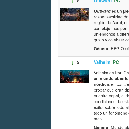
8
Outward
PC
Outward
es un ju
responsabilidad d
región de Aurai, u
complejo, nos perm
uniéndonos a difer
gusto y combatir co
Género:
RPG Occid
9
Valheim
PC
Valheim de Iron Ga
en mundo abierto 
nórdica
, en concre
probar que eran di
nuestro papel, el d
condiciones de est
éxito, sobre todo 
todo un fenómeno q
mes.
Género:
Mundo abi