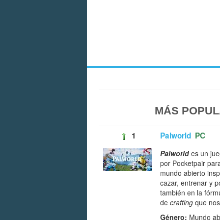
MÁS POPUL
1
Palworld
PC
Palworld
es un ju
por Pocketpair pa
mundo abierto ins
cazar, entrenar y p
también en la fórm
de
crafting
que nos 
Género:
Mundo abi