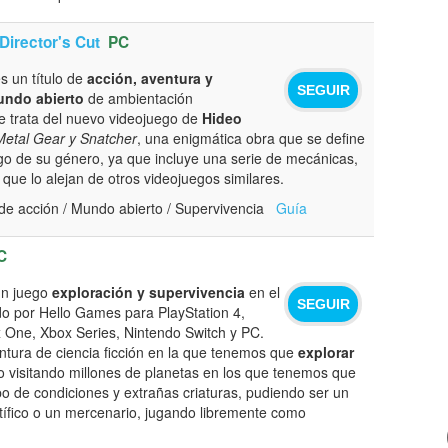
Director's Cut
PC
s un título de
acción, aventura y
SEGUIR
undo abierto
de ambientación
Se trata del nuevo videojuego de
Hideo
Metal Gear y Snatcher
, una enigmática obra que se define
go de su género, ya que incluye una serie de mecánicas,
 que lo alejan de otros videojuegos similares.
de acción / Mundo abierto / Supervivencia
Guía
C
n juego
exploración y supervivencia
en el
SEGUIR
do por Hello Games para PlayStation 4,
x One, Xbox Series, Nintendo Switch y PC.
tura de ciencia ficción en la que tenemos que
explorar
to visitando millones de planetas en los que tenemos que
ipo de condiciones y extrañas criaturas, pudiendo ser un
ntífico o un mercenario, jugando libremente como