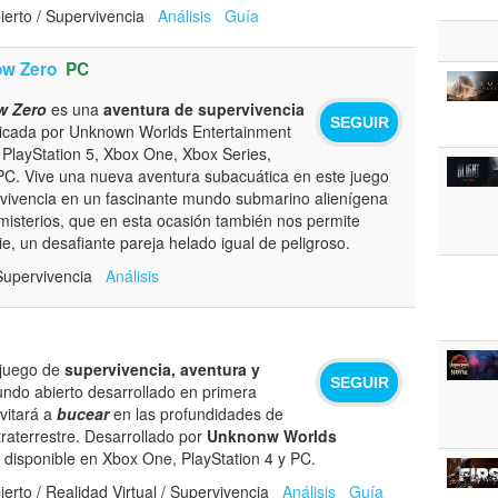
erto / Supervivencia
Análisis
Guía
ow Zero
PC
w Zero
es una
aventura de supervivencia
SEGUIR
licada por Unknown Worlds Entertainment
 PlayStation 5, Xbox One, Xbox Series,
PC. Vive una nueva aventura subacuática en este juego
rvivencia en un fascinante mundo submarino alienígena
 misterios, que en esta ocasión también nos permite
cie, un desafiante pareja helado igual de peligroso.
Supervivencia
Análisis
juego de
supervivencia, aventura y
SEGUIR
do abierto desarrollado en primera
vitará a
bucear
en las profundidades de
raterrestre. Desarrollado por
Unknonw Worlds
á disponible en Xbox One, PlayStation 4 y PC.
rto / Realidad Virtual / Supervivencia
Análisis
Guía