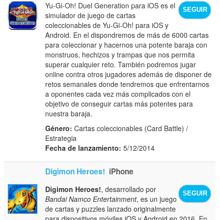
Yu-Gi-Oh! Duel Generation para iOS es el
SEGUIR
simulador de juego de cartas
coleccionables de Yu-Gi-Oh! para iOS y
Android. En el dispondremos de más de 6000 cartas
para coleccionar y hacernos una potente baraja con
monstruos, hechizos y trampas que nos permita
superar cualquier reto. También podremos jugar
online contra otros jugadores además de disponer de
retos semanales donde tendremos que enfrentarnos
a oponentes cada vez más complicados con el
objetivo de conseguir cartas más potentes para
nuestra baraja.
Género:
Cartas coleccionables (Card Battle) /
Estrategia
Fecha de lanzamiento:
5/12/2014
Digimon Heroes!
iPhone
Digimon Heroes!
, desarrollado por
SEGUIR
Bandai Namco Entertainment
, es un juego
de cartas y puzzles lanzado originalmente
para dispositivos móviles iOS y Android en 2016. En