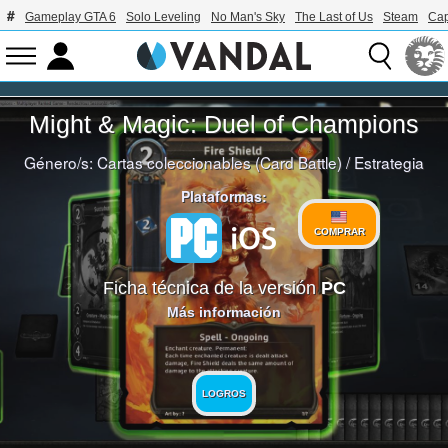
Gameplay GTA 6
Solo Leveling
No Man's Sky
The Last of Us
Steam
Ca
Might & Magic: Duel of Champions
Género/s:
Cartas coleccionables (Card Battle)
/
Estrategia
Plataformas:
COMPRAR
Ficha técnica de la versión
PC
Más información
LOGROS