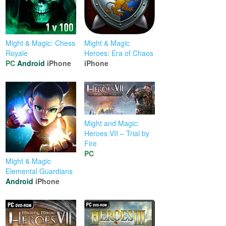
Might & Magic: Chess
Might & Magic
Royale
Heroes: Era of Chaos
PC
Android
iPhone
iPhone
Might and Magic:
Heroes VII – Trial by
Fire
PC
Might & Magic
Elemental Guardians
Android
iPhone