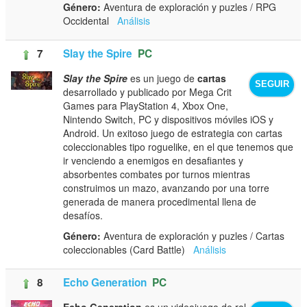
Género:
Aventura de exploración y puzles / RPG
Occidental
Análisis
7
Slay the Spire
PC
Slay the Spire
es un juego de
cartas
SEGUIR
desarrollado y publicado por Mega Crit
Games para PlayStation 4, Xbox One,
Nintendo Switch, PC y dispositivos móviles iOS y
Android. Un exitoso juego de estrategia con cartas
coleccionables tipo roguelike, en el que tenemos que
ir venciendo a enemigos en desafiantes y
absorbentes combates por turnos mientras
construimos un mazo, avanzando por una torre
generada de manera procedimental llena de
desafíos.
Género:
Aventura de exploración y puzles / Cartas
coleccionables (Card Battle)
Análisis
8
Echo Generation
PC
Echo Generation
es un videojuego de rol