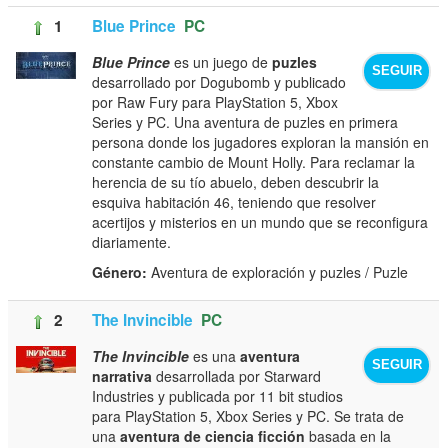
1
Blue Prince
PC
​Blue Prince
es un juego de
puzles
SEGUIR
desarrollado por Dogubomb y publicado
por Raw Fury para PlayStation 5, Xbox
Series y PC. Una aventura de puzles en primera
persona donde los jugadores exploran la mansión en
constante cambio de Mount Holly. Para reclamar la
herencia de su tío abuelo, deben descubrir la
esquiva habitación 46, teniendo que resolver
acertijos y misterios en un mundo que se reconfigura
diariamente.
Género:
Aventura de exploración y puzles / Puzle
2
The Invincible
PC
The Invincible
es una
aventura
SEGUIR
narrativa
desarrollada por Starward
Industries y publicada por 11 bit studios
para PlayStation 5, Xbox Series y PC. Se trata de
una
aventura de ciencia ficción
basada en la