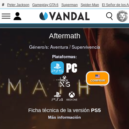
Peter Jackson
Gameplay GTA 6
Superman
Spider-Man
El Señor de los A
Aftermath
Género/s:
Aventura
/
Supervivencia
Plataformas:
COMPRAR
Ficha técnica de la versión
PS5
Más información