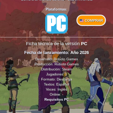
Plataformas:
COMPRAR
Ficha técnica de la versión
PC
Fecha de lanzamiento
: Año 2026
Desarrollo: Roboto Games
Producción: Roboto Games
Distribución: Steam
Jugadores: 1
Formato: Descarga
Textos: Español
Voces: Inglés
Online: -
Requisitos PC