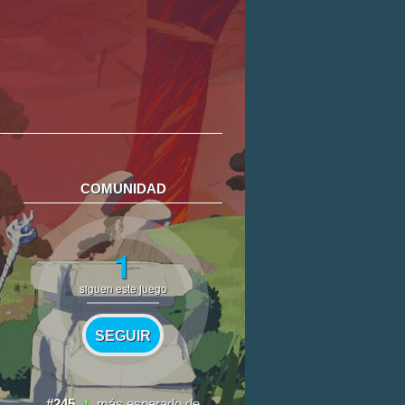
COMUNIDAD
1
siguen este juego
SEGUIR
#245
más esperado de