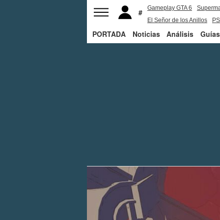
Gameplay GTA 6
Superm
El Señor de los Anillos
PS
PORTADA
Noticias
Análisis
Guías