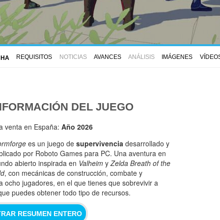
REQUISITOS
NOTICIAS
AVANCES
ANÁLISIS
IMÁGENES
VÍDEO
CHA
NFORMACIÓN DEL JUEGO
la venta en España:
Año 2026
ormforge
es un juego de
supervivencia
desarrollado y
blicado por Roboto Games para PC. Una aventura en
ndo abierto inspirada en
Valheim
y
Zelda Breath of the
ld
, con mecánicas de construcción, combate y
a ocho jugadores, en el que tienes que sobrevivir a
que puedes obtener todo tipo de recursos.
RAR RESUMEN ENTERO