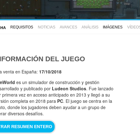
REQUISITOS
NOTICIAS
AVANCES
ANÁLISIS
IMÁGENES
VÍDEO
CHA
NFORMACIÓN DEL JUEGO
la venta en España:
17/10/2018
mWorld
es un simulador de construcción y gestión
sarrollado y publicado por
Ludeon Studios
. Fue lanzado
r primera vez en acceso anticipado en 2013 y llegó a su
rsión completa en 2018 para
PC
. El juego se centra en la
oto, donde los jugadores deben ayudar a un grupo de
erar diversos desafíos.
RAR RESUMEN ENTERO