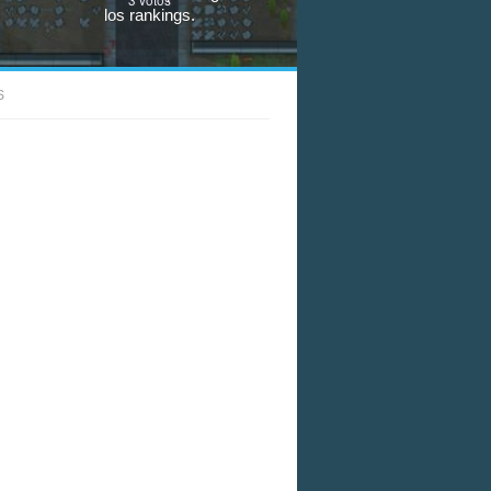
los rankings.
S