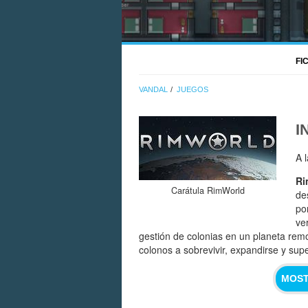
FI
VANDAL
JUEGOS
I
A 
Ri
Carátula RimWorld
de
po
ve
gestión de colonias en un planeta rem
colonos a sobrevivir, expandirse y sup
MOST