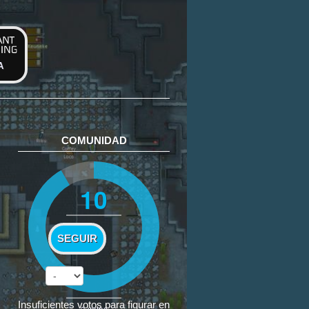
A
COMUNIDAD
10
SEGUIR
Insuficientes votos para figurar en
3
votos