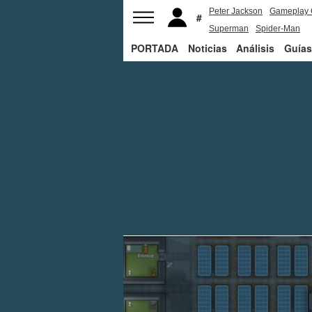
Peter Jackson
Gameplay 
Superman
Spider-Man
PORTADA
Noticias
Análisis
Guías