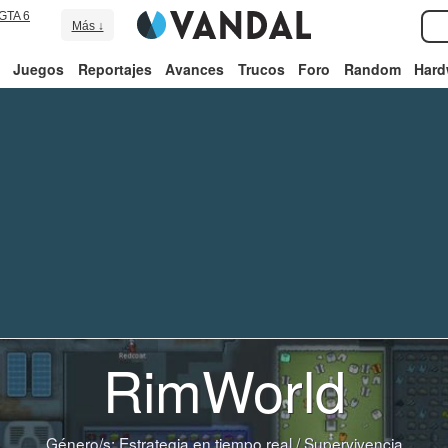
GTA 6
Más ↓
Juegos
Reportajes
Avances
Trucos
Foro
Random
Hard
RimWorld
Género/s:
Estrategia en tiempo real
/
Supervivencia