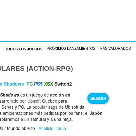
PRÓXIMOS LANZAMIENTOS
MÁS VALORADOS
TODOS LOS JUEGOS
LARES (ACTION-RPG)
ed Shadows
PC
PS5
XSX
Switch2
d Shadows
es un juego de
acción en
SEGUIR
arrollado por Ubisoft Quebec para
x Series y PC. La popular saga de Ubisoft da
as ambientaciones más pedidas por los fans: el
Japón
rolaremos a un samurái y a una ninja.
PG / Mundo abierto
Análisis
Guía