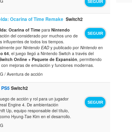
PG
SEGUIR
elda: Ocarina of Time Remake
Switch2
lda: Ocarina of Time
para
Nintendo
SEGUIR
ación del considerado por muchos uno de
 influyentes de todos los tiempos.
nalmente por
Nintendo EAD
y publicado por
Nintendo
en
o 64
, el juego llegó a Nintendo Switch a través del
Switch Online + Paquete de Expansión
, permitiendo
ico con mejoras de emulación y funciones modernas.
G / Aventura de acción
PS5
Switch2
juego de acción y rol para un jugador
SEGUIR
real Engine 4. De ambientación
hift Up, equipo responsable del título,
 como Hyung-Tae Kim en el desarrollo.
PG