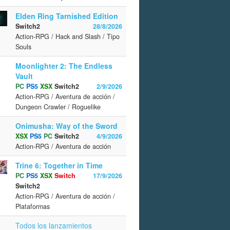
Elden Ring Tarnished Edition
Switch2
28/8/2026
Action-RPG / Hack and Slash / Tipo
Souls
Moonlighter 2: The Endless
Vault
PC
PS5
XSX
Switch2
2/9/2026
Action-RPG / Aventura de acción /
Dungeon Crawler / Roguelike
Onimusha: Way of the Sword
XSX
PS5
PC
Switch2
4/9/2026
Action-RPG / Aventura de acción
Trine 6: Together in Time
PC
PS5
XSX
Switch
17/9/2026
Switch2
Action-RPG / Aventura de acción /
Plataformas
Todos los lanzamientos