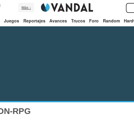
e
Más ↓
Juegos
Reportajes
Avances
Trucos
Foro
Random
Hard
ON-RPG