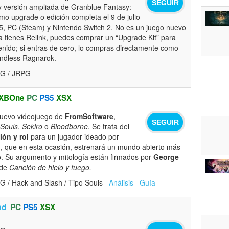
SEGUIR
 versión ampliada de Granblue Fantasy:
mo upgrade o edición completa el 9 de julio
, PC (Steam) y Nintendo Switch 2. No es un juego nuevo
ya tienes Relink, puedes comprar un “Upgrade Kit” para
tenido; si entras de cero, lo compras directamente como
Endless Ragnarok.
PG / JRPG
XBOne
PC
PS5
XSX
nuevo videojuego de
FromSoftware
,
SEGUIR
 Souls
,
Sekiro
o
Bloodborne
. Se trata del
ión y rol
para un jugador ideado por
i
, que en esta ocasión, estrenará un mundo abierto más
. Su argumento y mitología están firmados por
George
 de
Canción de hielo y fuego.
G / Hack and Slash / Tipo Souls
Análisis
Guía
ad
PC
PS5
XSX