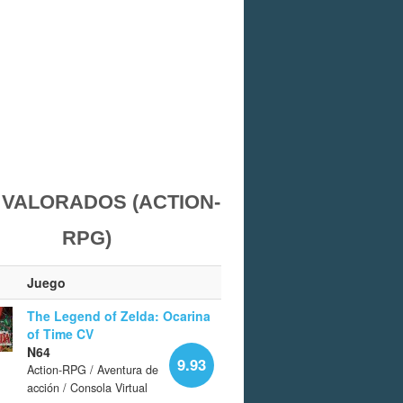
 VALORADOS (ACTION-
RPG)
Juego
The Legend of Zelda: Ocarina
of Time CV
N64
9.93
Action-RPG / Aventura de
acción / Consola Virtual