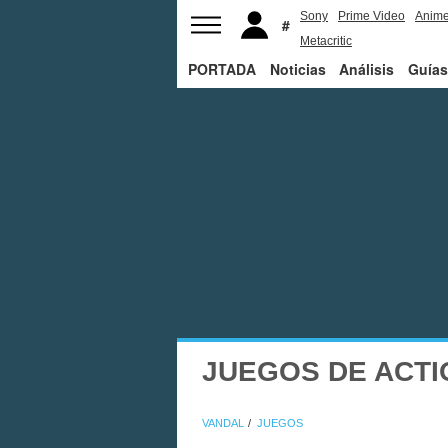
Sony
Prime Video
Anim
Metacritic
PORTADA
Noticias
Análisis
Guías
JUEGOS DE ACTI
VANDAL
JUEGOS