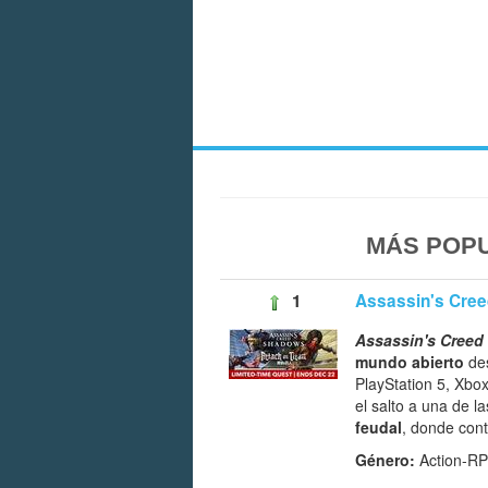
MÁS POPU
1
Assassin's Cre
Assassin's Cree
mundo abierto
des
PlayStation 5, Xbo
el salto a una de l
feudal
, donde cont
Género:
Action-R