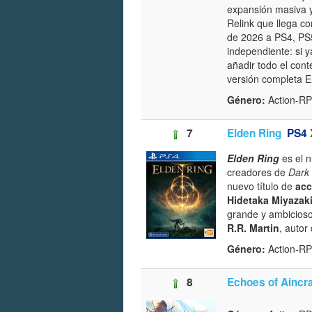
expansión masiva y
Relink que llega co
de 2026 a PS4, PS5
independiente: si 
añadir todo el con
versión completa 
Género:
Action-R
7
Elden Ring
PS4
Elden Ring
es el 
creadores de
Dark
nuevo título de
acc
Hidetaka Miyazak
grande y ambicioso
R.R. Martin
, autor
Género:
Action-RP
8
Echoes of Aincr