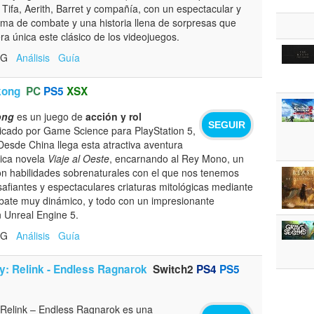
Tifa, Aerith, Barret y compañía, con un espectacular y
ma de combate y una historia llena de sorpresas que
a única este clásico de los videojuegos.
RPG
Análisis
Guía
kong
PC
PS5
XSX
ong
es un juego de
acción y rol
SEGUIR
licado por Game Science para PlayStation 5,
Desde China llega esta atractiva aventura
sica novela
Viaje al Oeste
, encarnando al Rey Mono, un
on habilidades sobrenaturales con el que nos tenemos
safiantes y espectaculares criaturas mitológicas mediante
bate muy dinámico, y todo con un impresionante
n Unreal Engine 5.
RPG
Análisis
Guía
y: Relink - Endless Ragnarok
Switch2
PS4
PS5
 Relink – Endless Ragnarok es una