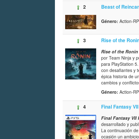
2
Beast of Reincar
Género:
Action-R
3
Rise of the Roni
Rise of the Ronin
por Team Ninja y p
para PlayStation 5
con desafiantes y 
épica historia de u
cambios y conflicto
Género:
Action-
4
Final Fantasy VII
Final Fantasy VII 
desarrollado y publ
La continuación d
ocasión un ambicio