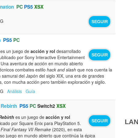
nation
PC
PS5
XSX
PG
SEGUIR
n
PS5
PC
es un juego de
acción y rol
desarrollado
SEGUIR
ublicado por Sony Interactive Entertainment
. Una aventura de acción en mundo abierto
técnicos combates estilo
hack and slash
que nos cuenta la
n samurai del Japón del siglo XIX, una era de grandes
s, con mucha acción pero también exploración y sigilo.
RPG
Análisis
Guía
 Rebirth
PS5
PC
Switch2
XSX
Rebirth
es un juego de
acción y rol
LAN
SEGUIR
icado por Square Enix para PlayStation 5.
e
Final Fantasy VII Remake
(2020), en esta
so juego en mundo abierto que continúa la épica