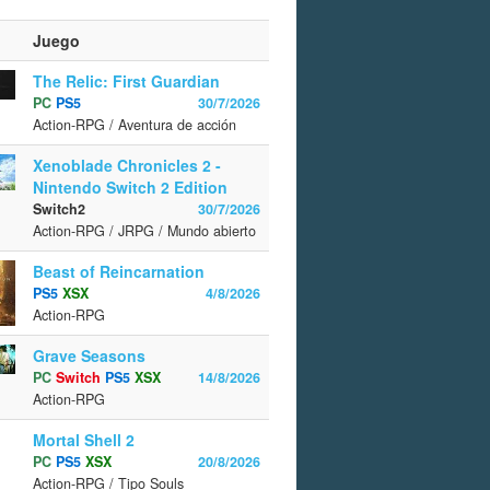
Juego
The Relic: First Guardian
PC
PS5
30/7/2026
Action-RPG / Aventura de acción
Xenoblade Chronicles 2 -
Nintendo Switch 2 Edition
Switch2
30/7/2026
Action-RPG / JRPG / Mundo abierto
Beast of Reincarnation
PS5
XSX
4/8/2026
Action-RPG
Grave Seasons
PC
Switch
PS5
XSX
14/8/2026
Action-RPG
Mortal Shell 2
PC
PS5
XSX
20/8/2026
Action-RPG / Tipo Souls