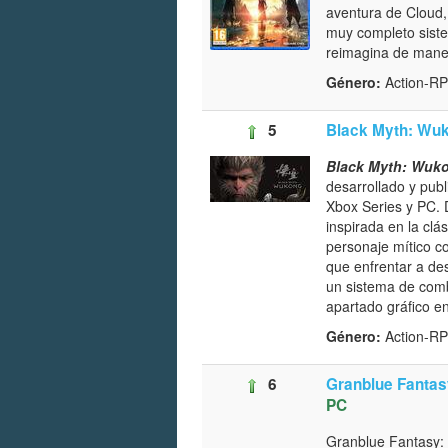
aventura de Cloud, 
muy completo siste
reimagina de maner
Género:
Action-
5
Black Myth: Wu
Black Myth: Wuk
desarrollado y pub
Xbox Series y PC. 
inspirada en la clá
personaje mítico c
que enfrentar a de
un sistema de com
apartado gráfico e
Género:
Action-
6
Granblue Fantas
PC
Granblue Fantasy: