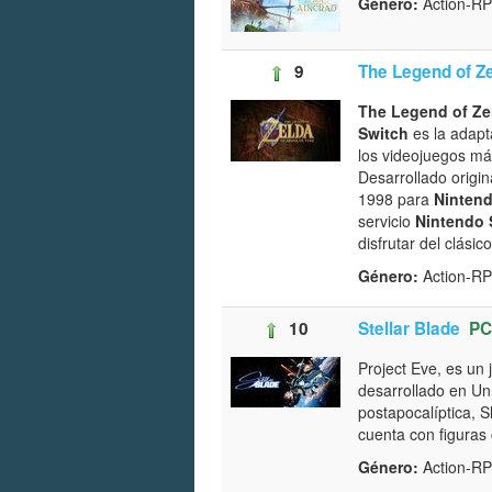
Género:
Action-R
9
The Legend of Z
The Legend of Ze
Switch
es la adapt
los videojuegos más
Desarrollado origi
1998 para
Nintend
servicio
Nintendo 
disfrutar del clás
Género:
Action-RP
10
Stellar Blade
PC
Project Eve, es un 
desarrollado en Un
postapocalíptica, S
cuenta con figuras
Género:
Action-R